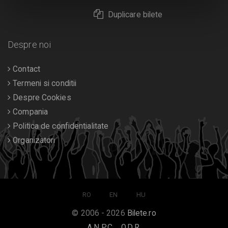
Duplicare bilete
Despre noi
Contact
Termeni si conditii
Despre Cookies
Compania
Politica de confidentialitate
Organizatori
RO
EN
HU
© 2006 - 2026
Bilete.ro
A.N.P.C.
O.D.R.