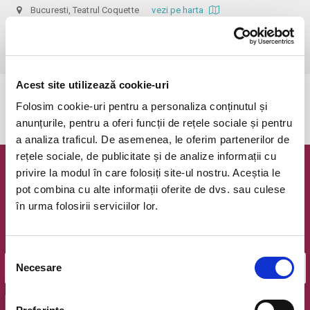
Bucuresti, Teatrul Coquette
vezi pe harta
 Dupa ora inceperii reprezentatiei biletele isi pierd valabilitatea, iar 
accesul in sala nu mai e permis. Va multumim pentru intelegere.
Acest site utilizează cookie-uri
Evenimentul a expirat.
Folosim cookie-uri pentru a personaliza conținutul și
anunțurile, pentru a oferi funcții de rețele sociale și pentru
a analiza traficul. De asemenea, le oferim partenerilor de
rețele sociale, de publicitate și de analize informații cu
privire la modul în care folosiți site-ul nostru. Aceștia le
Newsletter @ Bilete.ro
pot combina cu alte informații oferite de dvs. sau culese
în urma folosirii serviciilor lor.
Oferte exclusive si o editie saptamanala cu cele mai noi
evenimente.
Email
Selecția
Necesare
consimțământului
OK