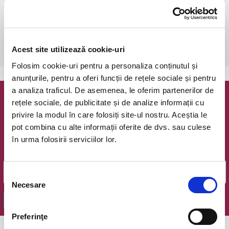
Bucuresti, Teatrul Coquette
vezi pe harta
 Dupa achizitionarea bileteleor este necesara o rezervare la 
numerele de telefon : 

Acest site utilizează cookie-uri
0754 990 017 sau 0770 448 443.
Folosim cookie-uri pentru a personaliza conținutul și
anunțurile, pentru a oferi funcții de rețele sociale și pentru
a analiza traficul. De asemenea, le oferim partenerilor de
rețele sociale, de publicitate și de analize informații cu
Newsletter @ Bilete.ro
privire la modul în care folosiți site-ul nostru. Aceștia le
pot combina cu alte informații oferite de dvs. sau culese
Oferte exclusive si o editie saptamanala cu cele mai noi
evenimente.
în urma folosirii serviciilor lor.
Email
Selecția
Necesare
consimțământului
OK
Preferinţe