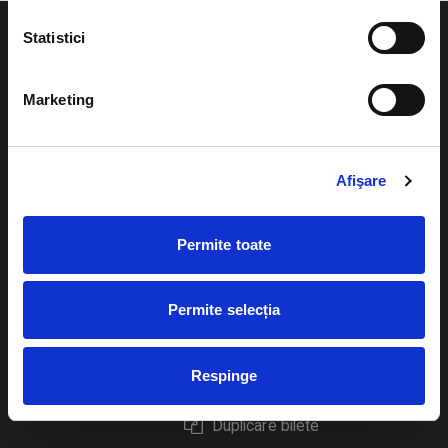
Statistici
Marketing
Evenimente
Ajutor
Teatru
Cum comand bilete?
Afişare
Concerte si
festivaluri
Plata online sau cash
Permite toate
Sport
eBilet printat acasa
Pentru copii
Cultura
Permite selecția
Livrare prin curier
Diverse
Calendar
Respinge
Returnare bilete
Duplicare bilete