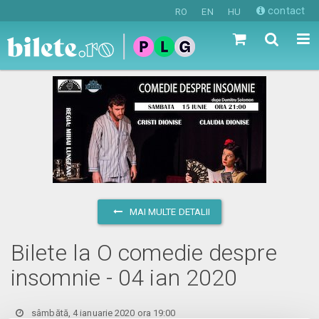
contact
RO
EN
HU
MAI MULTE DETALII
Bilete la O comedie despre
insomnie - 04 ian 2020
sâmbătă, 4 ianuarie 2020 ora 19:00