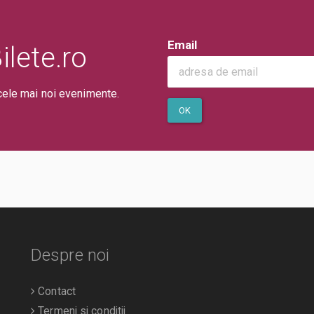
Email
lete.ro
cele mai noi evenimente.
OK
Despre noi
Contact
Termeni si conditii