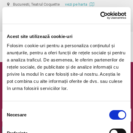
Bucuresti, Teatrul Coquette
vezi pe harta
 Dupa ora inceperii reprezentatiei biletele isi pierd valabilitatea, iar 
accesul in sala nu mai e permis. Va multumim pentru intelegere.
Acest site utilizează cookie-uri
Evenimentul a expirat.
Folosim cookie-uri pentru a personaliza conținutul și
anunțurile, pentru a oferi funcții de rețele sociale și pentru
a analiza traficul. De asemenea, le oferim partenerilor de
rețele sociale, de publicitate și de analize informații cu
privire la modul în care folosiți site-ul nostru. Aceștia le
Newsletter @ Bilete.ro
pot combina cu alte informații oferite de dvs. sau culese
în urma folosirii serviciilor lor.
Oferte exclusive si o editie saptamanala cu cele mai noi
evenimente.
Email
Selecția
Necesare
consimțământului
OK