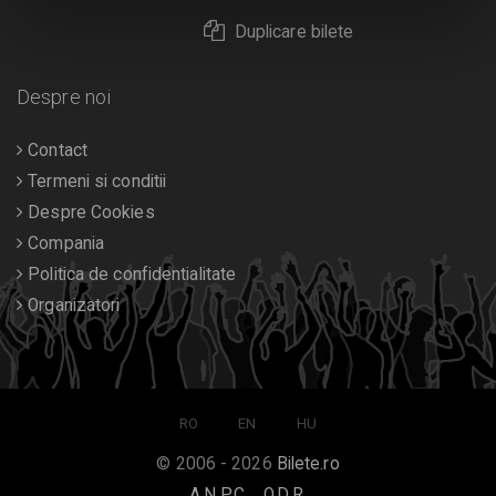
Duplicare bilete
Despre noi
Contact
Termeni si conditii
Despre Cookies
Compania
Politica de confidentialitate
Organizatori
RO
EN
HU
© 2006 - 2026
Bilete.ro
A.N.P.C.
O.D.R.