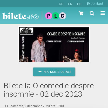
contact
RO
EN
HU
MAI MULTE DETALII
Bilete la O comedie despre
insomnie - 02 dec 2023
sâmbătă, 2 decembrie 2023 ora 19:00