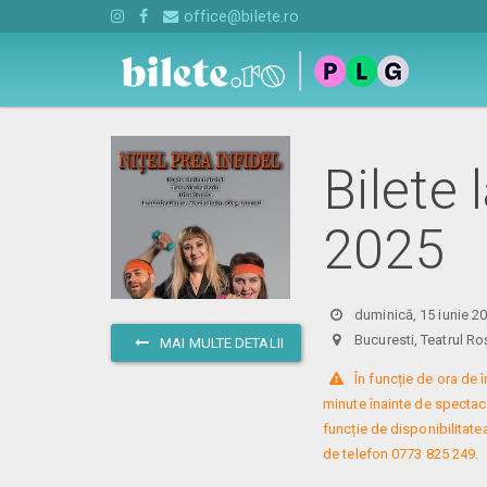
office@bilete.ro
Bilete 
2025
duminică, 15 iunie 2
Bucuresti, Teatrul
MAI MULTE DETALII
 În funcție de ora de
minute înainte de spectacol
funcție de disponibilitatea
de telefon 0773 825 249.