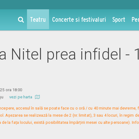
Teatru
Concerte si festivaluri
Sport
Pe
la Nitel prea infidel -
025 ora 18:00
 Roșu
vezi pe harta
 începere, accesul în sală se poate face cu o oră / cu 40 minute mai devreme, f
. Așezarea se realizează la mese de 2 (nr. limitat), 3 sau 4 locuri, în regim de
 de la fața locului, există posibilitatea împărțirii mesei cu alte persoane). Infor