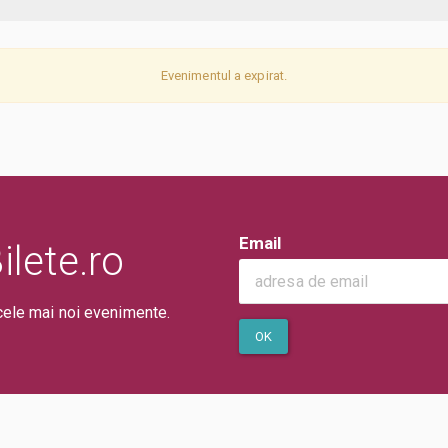
Evenimentul a expirat.
Email
lete.ro
cele mai noi evenimente.
OK