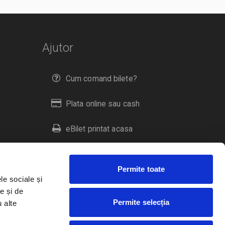
Ajutor
Cum comand bilete?
Plata online sau cash
eBilet printat acasa
Livrare prin curier
Permite toate
Returnare bilete
le sociale și
e și de
Permite selecția
u alte
Duplicare bilete