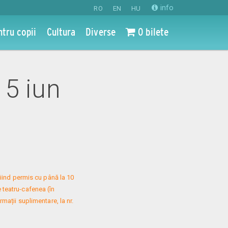
info
RO
EN
HU
ntru copii
Cultura
Diverse
0 bilete
 15 iun
iind permis cu până la 10 
 teatru-cafenea (în 
mații suplimentare, la nr. 