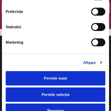
Preferinţe
OK
Statistici
Marketing
Afişare
Evenimente
Ajutor
Teatru
Permite toate
Cum comand bilete?
Concerte si
festivaluri
Plata online sau cash
Permite selecția
Sport
eBilet printat acasa
Pentru copii
Respinge