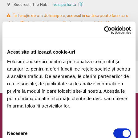
Bucuresti, The Hub
vezi pe harta
 În funcție de ora de începere, accesul în sală se poate face cu o 
oră / cu 40 minute mai devreme, fiind permis cu până la 10 minute 
înainte de spectacol. Așezarea se realizează la mese de 2 (nr. limitat), 3 
sau 4 locuri, în regim de teatru-cafenea (în funcție de disponibilitatea 
de la fața locului, există posibilitatea împărțirii mesei cu alte persoane). 
Informații suplimentare, la nr. de telefon 0773 825 249.
Acest site utilizează cookie-uri
Folosim cookie-uri pentru a personaliza conținutul și
anunțurile, pentru a oferi funcții de rețele sociale și pentru
Evenimentul a expirat.
a analiza traficul. De asemenea, le oferim partenerilor de
rețele sociale, de publicitate și de analize informații cu
privire la modul în care folosiți site-ul nostru. Aceștia le
pot combina cu alte informații oferite de dvs. sau culese
în urma folosirii serviciilor lor.
Newsletter @ Bilete.ro
Oferte exclusive si o editie saptamanala cu cele mai noi
evenimente.
Selecția
Necesare
consimțământului
Email