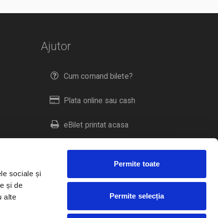
Ajutor
Cum comand bilete?
Plata online sau cash
eBilet printat acasa
Livrare prin curier
Permite toate
Returnare bilete
le sociale și
e și de
Permite selecția
u alte
Duplicare bilete