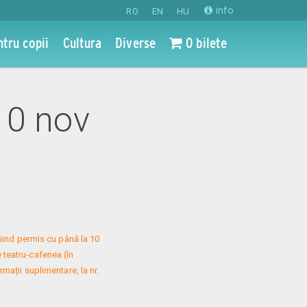
info
RO
EN
HU
ntru copii
Cultura
Diverse
0 bilete
 10 nov
iind permis cu până la 10 
 teatru-cafenea (în 
mații suplimentare, la nr. 