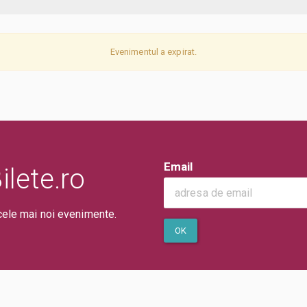
Evenimentul a expirat.
Email
lete.ro
cele mai noi evenimente.
OK