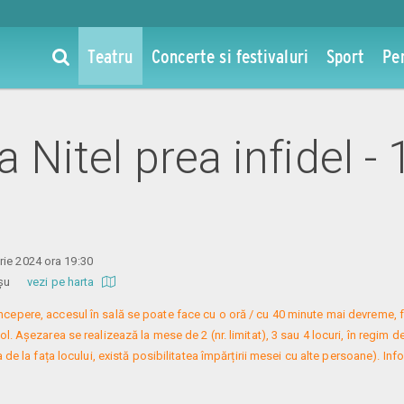
Teatru
Concerte si festivaluri
Sport
Pe
la Nitel prea infidel -
ie 2024 ora 19:30
 Roșu
vezi pe harta
 începere, accesul în sală se poate face cu o oră / cu 40 minute mai devreme, f
. Așezarea se realizează la mese de 2 (nr. limitat), 3 sau 4 locuri, în regim de
 de la fața locului, există posibilitatea împărțirii mesei cu alte persoane). Infor