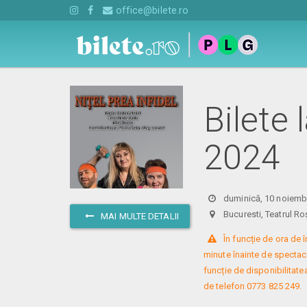
office@bilete.ro
Bilete 
2024
duminică, 10 noiembr
Bucuresti, Teatrul
MAI MULTE DETALII
 În funcție de ora de
minute înainte de spectacol
funcție de disponibilitatea
de telefon 0773 825 249.