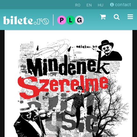
contact
RO
EN
HU