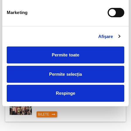
AȘTEPTÂNDU-L PE ULISE
17
Marketing
sept
Cluj-Napoca
BILETE
Afişare
17
Deschiderea Stagiunii - Filarmonica Pitesti
Permite toate
sept
Pitesti
BILETE
Permite selecția
Respinge
MOARTEA LA TEATRUL DE REVISTĂ
17
sept
Cluj-Napoca
BILETE