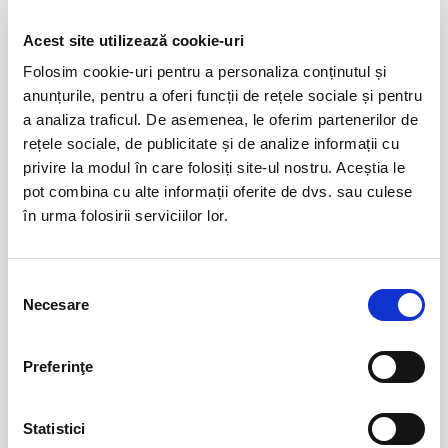
Evenimente similare
Acest site utilizează cookie-uri
12
VIYAF VIRTUOSI - MARILE CONCERTE
Folosim cookie-uri pentru a personaliza conținutul și
PENTRU PIAN II
aug
anunțurile, pentru a oferi funcții de rețele sociale și pentru
Arad
a analiza traficul. De asemenea, le oferim partenerilor de
BILETE
rețele sociale, de publicitate și de analize informații cu
privire la modul în care folosiți site-ul nostru. Aceștia le
pot combina cu alte informații oferite de dvs. sau culese
Csíki Jazz - International Jazz
14
în urma folosirii serviciilor lor.
Festival
aug
Csikszereda
BILETE
Selecția
Necesare
consimțământului
Șoricelul neascultător
23
Preferinţe
aug
Bucuresti
BILETE
Statistici