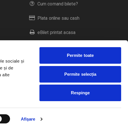
Cum comand bilete?
Plata online sau cash
eBilet printat acasa
Livrare prin curier
Permite toate
Returnare bilete
le sociale și
e și de
Permite selecția
u alte
Duplicare bilete
Respinge
RO
EN
HU
Afişare