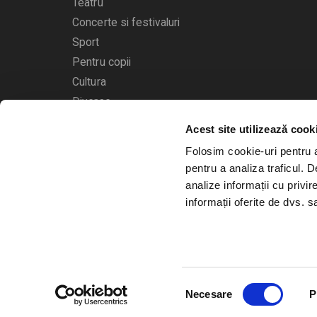
Teatru
Concerte si festivaluri
Sport
Pentru copii
Cultura
Diverse
Acest site utilizează cook
Calendarul evenimentelor
Folosim cookie-uri pentru a 
pentru a analiza traficul. 
analize informații cu privir
informații oferite de dvs. sa
© 2006 - 2026
Bilete.ro
Selecția
A.N.P.C.
O.D.R.
Necesare
P
consimțământului