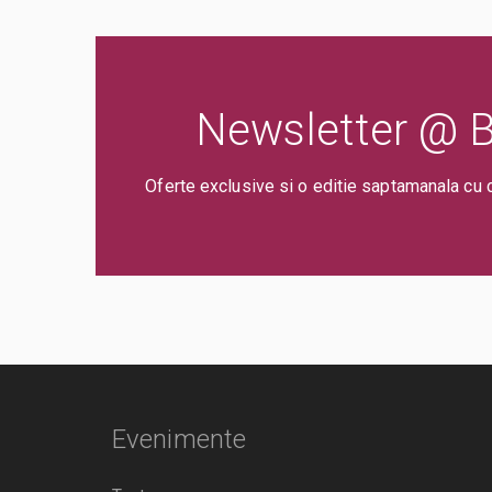
Newsletter @ Bi
Oferte exclusive si o editie saptamanala cu 
Evenimente