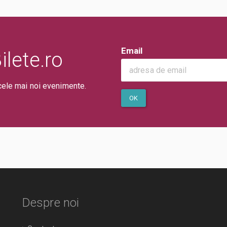
Email
lete.ro
cele mai noi evenimente.
OK
Despre noi