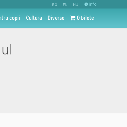
info
RO
EN
HU
ntru copii
Cultura
Diverse
0 bilete
mul