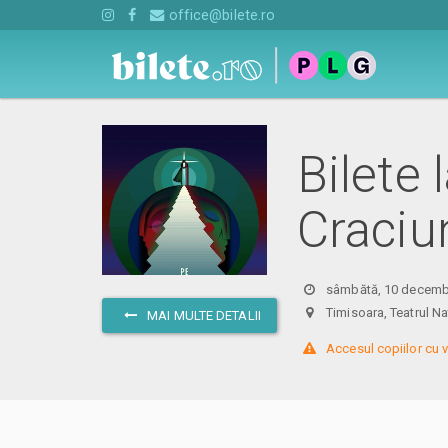
office@bilete.ro
Bilete 
Craciu
sâmbătă, 10 decembr
Timisoara, Teatrul 
MAI MULTE DETALII
 Accesul copiilor cu v