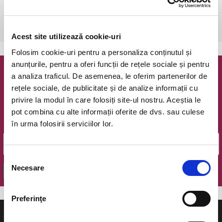
Cluj-Napoca, Opera Nationala Romana
vezi pe harta
 Accesul copiilor cu varsta sub 8 ani este Strict Interzis!
Acest site utilizează cookie-uri
Folosim cookie-uri pentru a personaliza conținutul și
anunțurile, pentru a oferi funcții de rețele sociale și pentru
a analiza traficul. De asemenea, le oferim partenerilor de
Newsletter @ Bilete.ro
rețele sociale, de publicitate și de analize informații cu
privire la modul în care folosiți site-ul nostru. Aceștia le
Oferte exclusive si o editie saptamanala cu cele mai noi
evenimente.
pot combina cu alte informații oferite de dvs. sau culese
în urma folosirii serviciilor lor.
Email
Selecția
Necesare
consimțământului
OK
Preferinţe