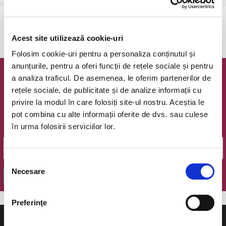
Evenimentul a expirat.
Acest site utilizează cookie-uri
Folosim cookie-uri pentru a personaliza conținutul și
anunțurile, pentru a oferi funcții de rețele sociale și pentru
a analiza traficul. De asemenea, le oferim partenerilor de
Newsletter @ Bilete.ro
rețele sociale, de publicitate și de analize informații cu
privire la modul în care folosiți site-ul nostru. Aceștia le
Oferte exclusive si o editie saptamanala cu cele mai noi
evenimente.
pot combina cu alte informații oferite de dvs. sau culese
în urma folosirii serviciilor lor.
Email
Selecția
Necesare
consimțământului
OK
Preferinţe