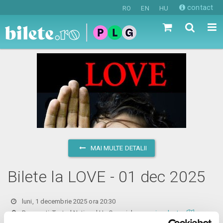
contact
RO
EN
HU
MAI MULTE DETALII
Bilete la LOVE - 01 dec 2025
luni, 1 decembrie 2025 ora 20:30
Bucuresti, Teatrul National I.L. Caragiale
vezi pe harta