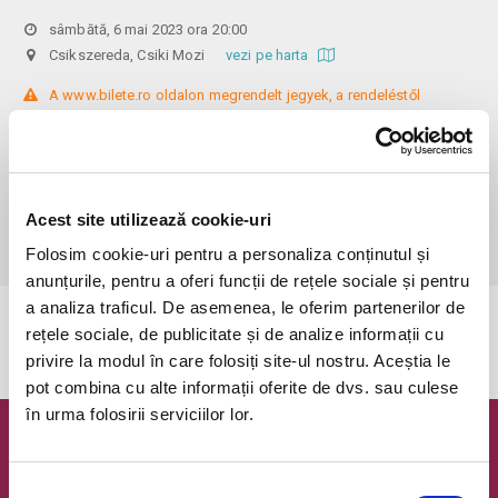
sâmbătă, 6 mai 2023 ora 20:00
Csikszereda, Csiki Mozi
vezi pe harta
 A www.bilete.ro oldalon megrendelt jegyek, a rendeléstől 
számított 24 órán belül kifizethetőek/átvehetőek. Amennyiben ez nem 
történik meg, a kifizetetlen rendelések/foglalások 
törlődnek/semmissé válnak.

Felnottjegyek 25 ron

Acest site utilizează cookie-uri
Gyerek jegyek 12 es 18 ev kozott 20 ron

Gyerek jegyek 12 ev alatt 15 ron
Folosim cookie-uri pentru a personaliza conținutul și
anunțurile, pentru a oferi funcții de rețele sociale și pentru
a analiza traficul. De asemenea, le oferim partenerilor de
Evenimentul a expirat.
rețele sociale, de publicitate și de analize informații cu
privire la modul în care folosiți site-ul nostru. Aceștia le
pot combina cu alte informații oferite de dvs. sau culese
în urma folosirii serviciilor lor.
Newsletter @ Bilete.ro
Selecția