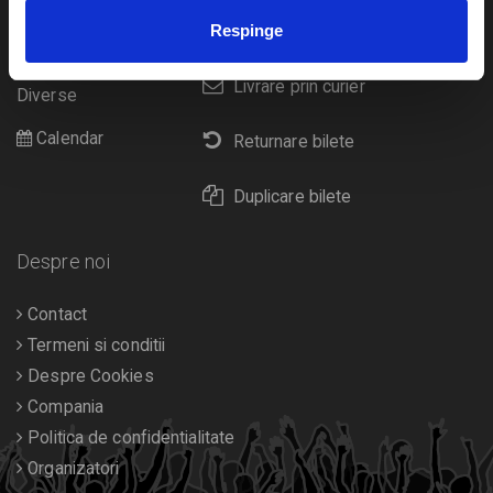
Sport
Respinge
eBilet printat acasa
Pentru copii
Cultura
Livrare prin curier
Diverse
Calendar
Returnare bilete
Duplicare bilete
Despre noi
Contact
Termeni si conditii
Despre Cookies
Compania
Politica de confidentialitate
Organizatori