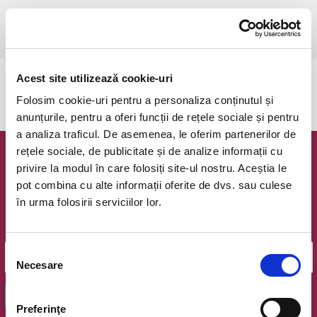
joi, 7 august 2025 ora 19:00
(durata 4 ore)
Bucuresti, The Great Hill Music Club
vezi pe harta
Acest site utilizează cookie-uri
Evenimentul a expirat.
Folosim cookie-uri pentru a personaliza conținutul și
anunțurile, pentru a oferi funcții de rețele sociale și pentru
a analiza traficul. De asemenea, le oferim partenerilor de
rețele sociale, de publicitate și de analize informații cu
Newsletter @ Bilete.ro
privire la modul în care folosiți site-ul nostru. Aceștia le
pot combina cu alte informații oferite de dvs. sau culese
Oferte exclusive si o editie saptamanala cu cele mai noi
în urma folosirii serviciilor lor.
evenimente.
Email
Selecția
Necesare
consimțământului
OK
Preferinţe