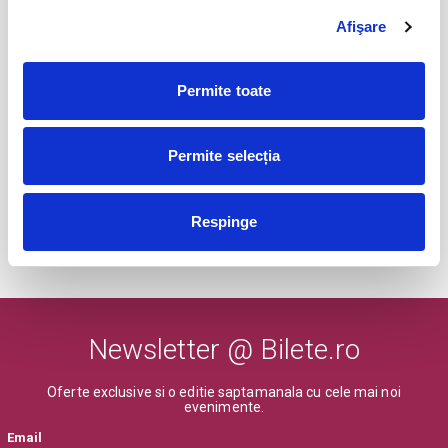
COJO @ Expirat
15
oct
Afişare
Bucuresti
BILETE
Permite toate
Tender live - Expirat
16
Permite selecția
oct
Bucuresti
BILETE
Respinge
MAI MULTE DIN CONCERTE
Newsletter @ Bilete.ro
Oferte exclusive si o editie saptamanala cu cele mai noi
evenimente.
Email