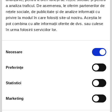
a analiza traficul. De asemenea, le oferim partenerilor de
rețele sociale, de publicitate și de analize informații cu
FESTOBAL
11
privire la modul în care folosiți site-ul nostru. Aceștia le
sept
Bucuresti
pot combina cu alte informații oferite de dvs. sau culese
BILETE
în urma folosirii serviciilor lor.
MASTERS OF CLASSIC
12
Selecția
sept
Necesare
consimțământului
Bucuresti
BILETE
Preferinţe
Jazzapella - Concert jazz a capella
13
Statistici
oct
Bucuresti
BILETE
Marketing