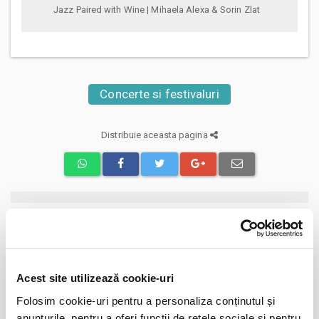
Jazz Paired with Wine | Mihaela Alexa & Sorin Zlat
Concerte si festivaluri
Distribuie aceasta pagina
Evenimente similare
Marc Euvrie - Nomadic Piano & Cello
12
aug
Acest site utilizează cookie-uri
Vlaha
BILETE
Folosim cookie-uri pentru a personaliza conținutul și
anunțurile, pentru a oferi funcții de rețele sociale și pentru