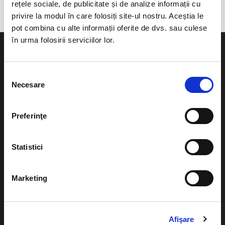
rețele sociale, de publicitate și de analize informații cu
privire la modul în care folosiți site-ul nostru. Aceștia le
pot combina cu alte informații oferite de dvs. sau culese
în urma folosirii serviciilor lor.
Selecția
Necesare
consimțământului
Evenimente
Ajutor
Teatru
Preferinţe
Cum comand bilete?
Concerte si
festivaluri
Plata online sau cash
Statistici
Sport
eBilet printat acasa
Pentru copii
Marketing
Cultura
Livrare prin curier
Diverse
Calendar
Afişare
Returnare bilete