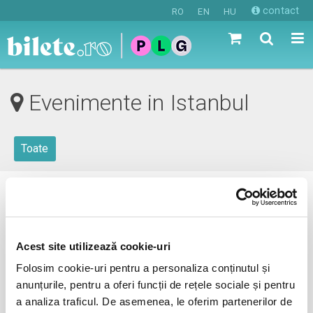
contact
RO
EN
HU
Evenimente in Istanbul
Toate
0 evenimente in viitorul apropiat
revino mai tarziu
Acest site utilizează cookie-uri
Folosim cookie-uri pentru a personaliza conținutul și
anunțurile, pentru a oferi funcții de rețele sociale și pentru
anunta-ma pe email cand apare urmatorul eveniment la
a analiza traficul. De asemenea, le oferim partenerilor de
Istanbul