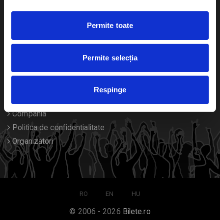
Duplicare bilete
Permite toate
Despre noi
Permite selecția
Contact
Termeni si conditii
Respinge
Despre Cookies
Compania
Politica de confidentialitate
Organizatori
RO
EN
HU
© 2006 - 2026
Bilete.ro