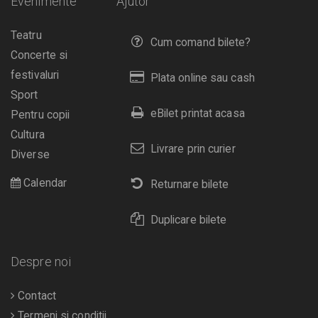
Evenimente
Ajutor
Teatru
Cum comand bilete?
Concerte si
festivaluri
Plata online sau cash
Sport
eBilet printat acasa
Pentru copii
Cultura
Livrare prin curier
Diverse
Calendar
Returnare bilete
Duplicare bilete
Despre noi
Contact
Termeni si conditii