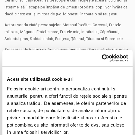
Cei mici sunt așteptați să descopere cum reușește acesta, cu umor și
istețime, să îl scape pe Împărat de Zmeu! Totodata, copii vor învăța că
dacă cinstit eşti şi mintea de ţi-o foloseşti, în toate o să reuşeşti.
Actorii vor da viață personajelor: Motanul încălțat, Cocoșul, Fratele
mijlociu, Măgarul, Fratele mare, Fratele mic, Împăratul, Căpcăunul,
Soldatul gras, Soldatul slab, Prințesa, Țăranul, Țăranca și Șoarecele
Spectacol de teatru cu păpuși recomandat copiilor cu vârsta de peste
3 ani.
Durata: 40 de minute
Un spectacol pus în scenă în cadrul programului cultural Caravana cu
Spectacole la Terasa Florilor (Strada Ion Maiorescu nr 42, Sector 2,
Acest site utilizează cookie-uri
București)
CONTINUARE
Folosim cookie-uri pentru a personaliza conținutul și
Powered by Teatru la Cinema
anunțurile, pentru a oferi funcții de rețele sociale și pentru
#caravanacuspectacole
Distribuie aceasta pagina
a analiza traficul. De asemenea, le oferim partenerilor de
Va aducem la cunostinta ca pe langa preturile biletelor sau
rețele sociale, de publicitate și de analize informații cu
abonamentelor afisate, pot exista si costuri aditionale ce trebuie
privire la modul în care folosiți site-ul nostru. Aceștia le
suportate de dvs., respectiv: taxe de intermediere, procesare, emitere
pot combina cu alte informații oferite de dvs. sau culese
bilet, comisioane, cost de livrare (in cazul in care veti solicita livrarea
în urma folosirii serviciilor lor.