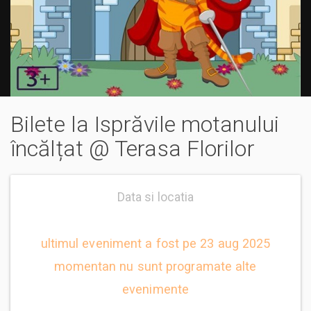
Bilete la Isprăvile motanului
încălțat @ Terasa Florilor
Data si locatia
ultimul eveniment a fost pe 23 aug 2025
momentan nu sunt programate alte
evenimente