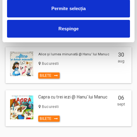
Permite selecția
Ursul pacalit de vulpe @ Hanu' lui
22
Manuc
aug
Bucuresti
Respinge
BILETE
30
Alice și lumea minunată @ Hanu’ lui Manuc
aug
Bucuresti
BILETE
Capra cu trei iezi @ Hanu' lui Manuc
06
sept
Bucuresti
BILETE