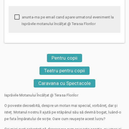
anunta-ma pe email cand apare urmatorul eveniment la
Isprăvile motanului încălțat @ Terasa Florilor
Pentru copii
Teatru pentru copii
Caravana cu Spectacole
Isprăvile Motanului Încălțat @ Terasa Florilor
O poveste deosebită, despre un motan mai special, vorbăreț, dar și
isteț. Motanul nostru îl ajută pe stăpânul său să devină bogat, luând-o
pe fata Împăratului de soție. Oare cum reușește acest lucru?