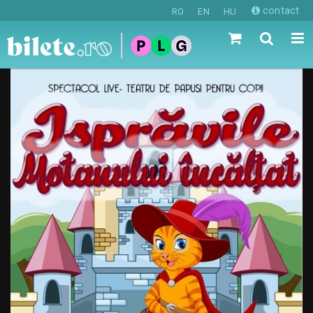
contact
RO
EN
HU