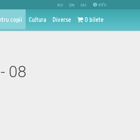
info
RO
EN
HU
ntru copii
Cultura
Diverse
0 bilete
i
- 08