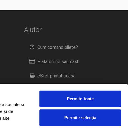
Ajutor
Cum comand bilete?
Plata online sau cash
eBilet printat acasa
Livrare prin curier
Permite toate
Returnare bilete
le sociale și
e și de
Permite selecția
u alte
Duplicare bilete