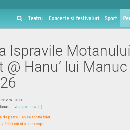
Teatru
Concerte si festivaluri
Sport
Pe
la Ispravile Motanulu
at @ Hanu’ lui Manuc 
026
026 ora 10:30
ui Manuc
vezi pe harta
a de peste 1 an se achită bilet.

 părinti cât și pentru copii.