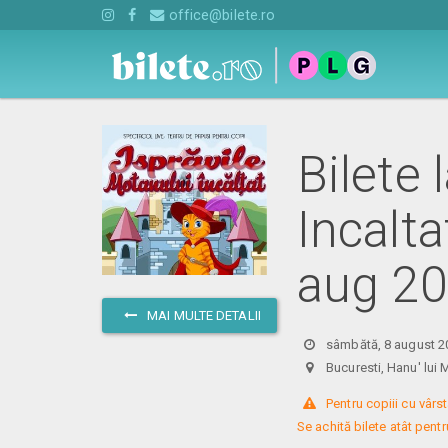
office@bilete.ro
Bilete 
Incalt
aug 2
MAI MULTE DETALII
sâmbătă, 8 august 2
Bucuresti, Hanu' l
 Pentru copiii cu vârst
Se achită bilete atât pentru