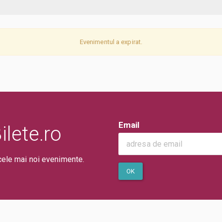
Evenimentul a expirat.
Email
lete.ro
cele mai noi evenimente.
OK