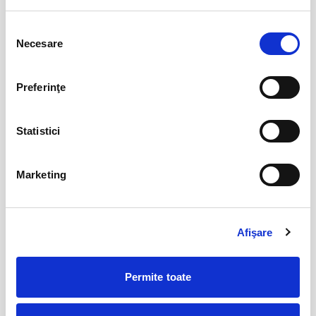
12
Rapunzel @ Restaurant Amicii – Popesti
Leordeni
sept
Selecția
Popesti-Leordeni
Necesare
consimțământului
BILETE
Preferinţe
20
Isprăvile Motanului Încălțat @ Muse Country
Club Mogoșoaia
sept
Statistici
Mogosoaia
BILETE
Marketing
Dumbo cel isteț @ Hanu’ lui Manuc
17
oct
Bucuresti
Afişare
BILETE
Permite toate
MAI MULTE DIN PENTRU COPII