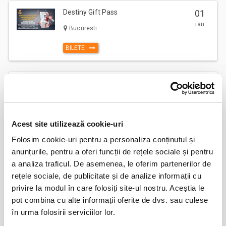
Destiny Gift Pass
01
ian
Bucuresti
BILETE
Destiny Park
01
ian
Bucuresti
BILETE
Acest site utilizează cookie-uri
Folosim cookie-uri pentru a personaliza conținutul și
anunțurile, pentru a oferi funcții de rețele sociale și pentru
Vizitare Salina Turda
01
a analiza traficul. De asemenea, le oferim partenerilor de
ian
Turda
rețele sociale, de publicitate și de analize informații cu
privire la modul în care folosiți site-ul nostru. Aceștia le
BILETE
pot combina cu alte informații oferite de dvs. sau culese
în urma folosirii serviciilor lor.