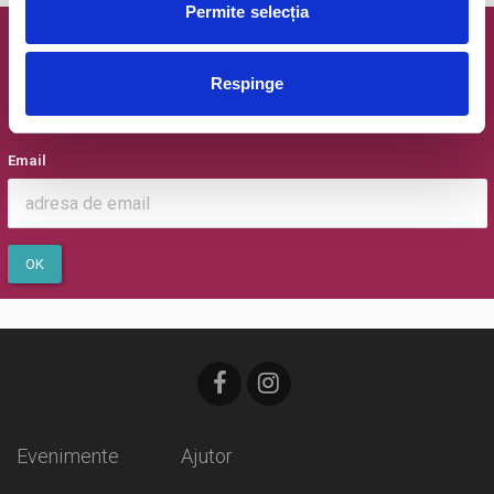
Permite selecția
Newsletter @ Bilete.ro
Respinge
Oferte exclusive si o editie saptamanala cu cele mai noi
evenimente.
Email
OK
Evenimente
Ajutor