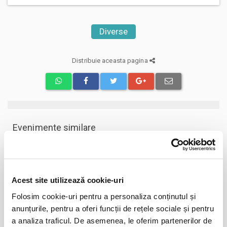
Diverse
Distribuie aceasta pagina
Evenimente similare
Destiny Park
01
ian
Bucuresti
BILETE
Acest site utilizează cookie-uri
Folosim cookie-uri pentru a personaliza conținutul și
anunțurile, pentru a oferi funcții de rețele sociale și pentru
Vizitare Salina Turda
01
a analiza traficul. De asemenea, le oferim partenerilor de