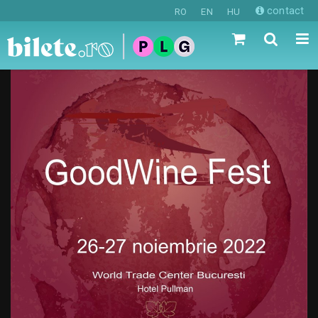
contact
RO
EN
HU