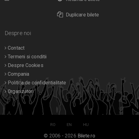
Duplicare bilete
Despre noi
Contact
Termeni si conditii
Despre Cookies
Compania
Politica de confidentialitate
Organizatori
RO
EN
HU
© 2006 - 2026
Bilete.ro