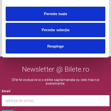
Permite toate
Karpatia Horse Show
25
sept
Floresti, Prahova
BILETE
Permite selecția
Respinge
MAI MULTE DIN DIVERSE
Newsletter @ Bilete.ro
Oferte exclusive si o editie saptamanala cu cele mai noi
evenimente.
Email