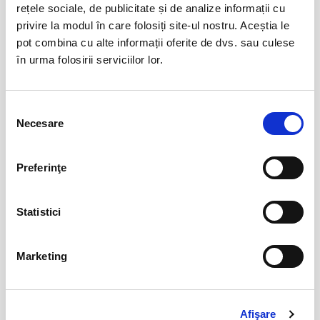
ian
rețele sociale, de publicitate și de analize informații cu
Turda
privire la modul în care folosiți site-ul nostru. Aceștia le
BILETE
pot combina cu alte informații oferite de dvs. sau culese
în urma folosirii serviciilor lor.
Funeralii fericite - FF Theatre
08
aug
Bucuresti
Selecția
BILETE
Necesare
consimțământului
Preferinţe
Frumosul și Bestiile
15
aug
Bucuresti
Statistici
BILETE
Marketing
Cum se duce totul dracu
24
sept
Bucuresti
BILETE
Afişare