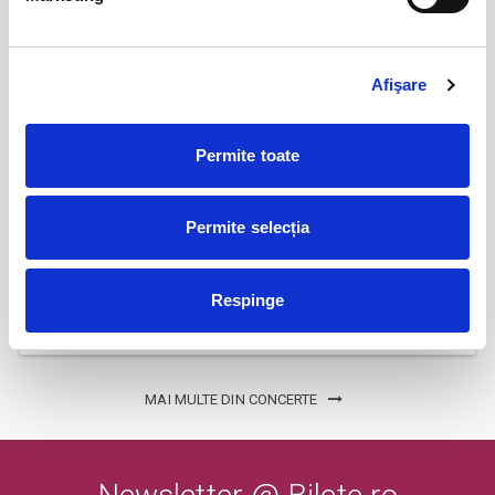
BILETE
Afişare
COJO @ Expirat
15
oct
Bucuresti
Permite toate
BILETE
Permite selecția
Tender live - Expirat
16
oct
Bucuresti
Respinge
BILETE
MAI MULTE DIN CONCERTE