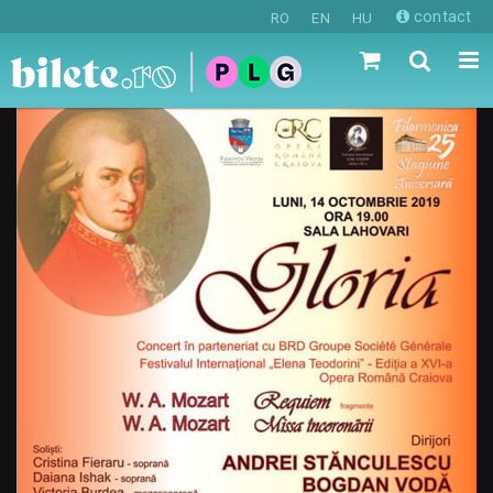
contact
RO
EN
HU