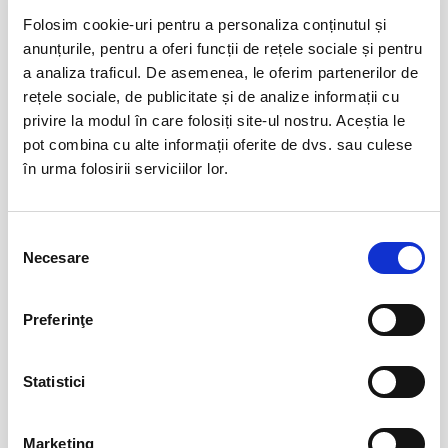
Marc Euvrie - Nomadic Piano & Cello
12
Folosim cookie-uri pentru a personaliza conținutul și
aug
anunțurile, pentru a oferi funcții de rețele sociale și pentru
Vlaha
a analiza traficul. De asemenea, le oferim partenerilor de
BILETE
rețele sociale, de publicitate și de analize informații cu
privire la modul în care folosiți site-ul nostru. Aceștia le
pot combina cu alte informații oferite de dvs. sau culese
FESTOBAL
11
în urma folosirii serviciilor lor.
sept
Bucuresti
BILETE
Selecția
Necesare
consimțământului
MASTERS OF CLASSIC
12
sept
Bucuresti
Preferinţe
BILETE
Statistici
Jazzapella - Concert jazz a capella
13
oct
Marketing
Bucuresti