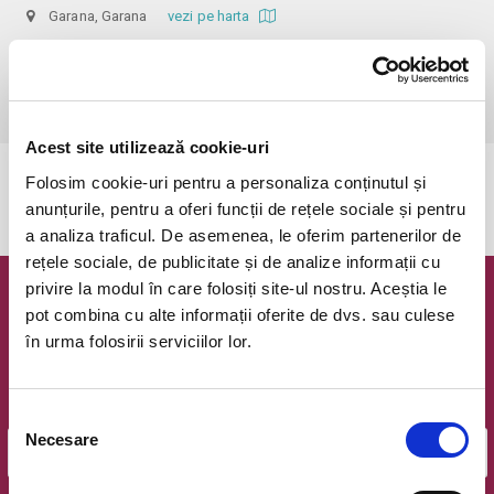
Garana, Garana
vezi pe harta
 !!! Copiii sub 14 ani au intrarea gratuită.

Abonamentele deja achiziționate sunt valabile pentru întreaga perioadă 
a festivalului.
Acest site utilizează cookie-uri
Folosim cookie-uri pentru a personaliza conținutul și
Evenimentul a expirat.
anunțurile, pentru a oferi funcții de rețele sociale și pentru
a analiza traficul. De asemenea, le oferim partenerilor de
rețele sociale, de publicitate și de analize informații cu
privire la modul în care folosiți site-ul nostru. Aceștia le
Newsletter @ Bilete.ro
pot combina cu alte informații oferite de dvs. sau culese
în urma folosirii serviciilor lor.
Oferte exclusive si o editie saptamanala cu cele mai noi
evenimente.
Email
Selecția
Necesare
consimțământului