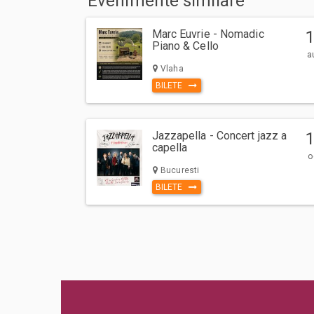
Evenimente similare
Marc Euvrie - Nomadic
Piano & Cello
a
Vlaha
BILETE
Jazzapella - Concert jazz a
capella
o
Bucuresti
BILETE