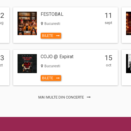
12
FESTOBAL
11
ug
sept
Bucuresti
BILETE
13
COJO @ Expirat
15
ct
oct
Bucuresti
BILETE
MAI MULTE DIN CONCERTE