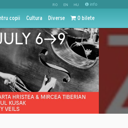
info
RO
EN
HU
ntru copii
Cultura
Diverse
0 bilete