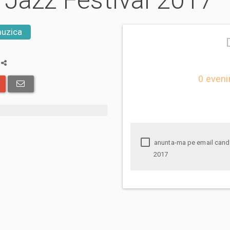
a Jazz Festival 2017
muzica
a
0 eveni
anunta-ma pe email cand apare urmatorul eveniment la Garana Jazz Festival
2017