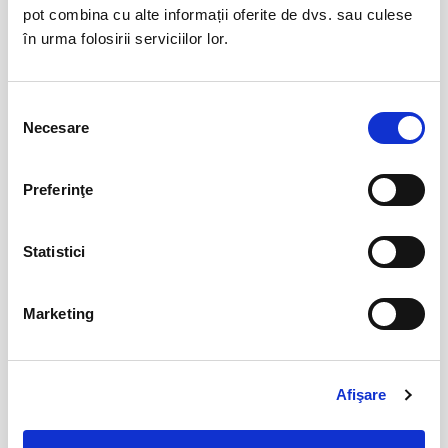
ian
pot combina cu alte informații oferite de dvs. sau culese
Turda
în urma folosirii serviciilor lor.
BILETE
Selecția
Necesare
12
consimțământului
Rapunzel @ Restaurant Amicii – Popesti
Leordeni
sept
Popesti-Leordeni
Preferinţe
BILETE
Statistici
20
Isprăvile Motanului Încălțat @ Muse Country
Club Mogoșoaia
sept
Marketing
Mogosoaia
BILETE
Afişare
Dumbo cel isteț @ Hanu’ lui Manuc
17
oct
Bucuresti