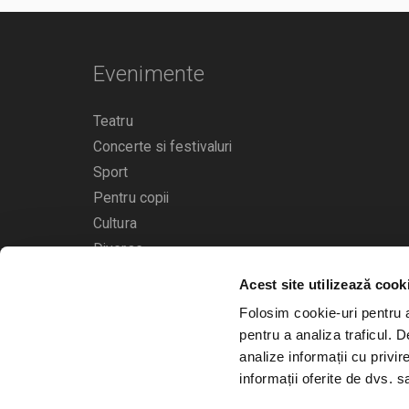
Evenimente
Teatru
Concerte si festivaluri
Sport
Pentru copii
Cultura
Diverse
Acest site utilizează cook
Calendarul evenimentelor
Folosim cookie-uri pentru a 
pentru a analiza traficul. 
analize informații cu privir
informații oferite de dvs. sa