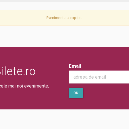
Evenimentul a expirat.
Email
lete.ro
cele mai noi evenimente.
OK