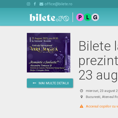
office@bilete.ro
Bilete 
prezint
23 aug
MAI MULTE DETALII
miercuri, 23 august 
Bucuresti, Ateneu
 Accesul copiilor cu v