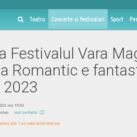
Teatru
Concerte si festivaluri
Sport
Pe
la Festivalul Vara Ma
a Romantic e fantast
 2023
2023 ora 19:30
l Roman
vezi pe harta
arsta sub 7 ani este strict interzis!