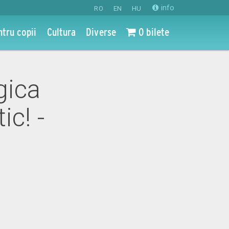
info
RO
EN
HU
ntru copii
Cultura
Diverse
0 bilete
gica
ic! -