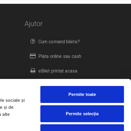
Ajutor
Cum comand bilete?
Plata online sau cash
eBilet printat acasa
Livrare prin curier
Permite toate
Returnare bilete
le sociale și
e și de
Permite selecția
u alte
Duplicare bilete