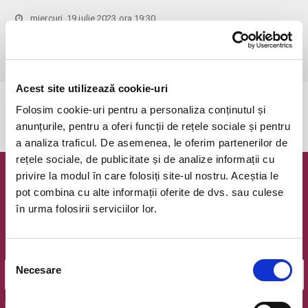
miercuri, 19 iulie 2023 ora 19:30
Bucuresti, Ateneul Roman
vezi pe harta
 Accesul copiilor cu varsta sub 7 ani este strict interzis!
Acest site utilizează cookie-uri
Evenimentul a expirat.
Folosim cookie-uri pentru a personaliza conținutul și
anunțurile, pentru a oferi funcții de rețele sociale și pentru
a analiza traficul. De asemenea, le oferim partenerilor de
rețele sociale, de publicitate și de analize informații cu
privire la modul în care folosiți site-ul nostru. Aceștia le
Newsletter @ Bilete.ro
pot combina cu alte informații oferite de dvs. sau culese
în urma folosirii serviciilor lor.
Oferte exclusive si o editie saptamanala cu cele mai noi
evenimente.
Email
Selecția
Necesare
consimțământului