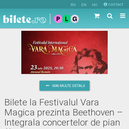
contact
RO
EN
HU
MAI MULTE DETALII
Bilete la Festivalul Vara
Magica prezinta Beethoven –
Integrala concertelor de pian