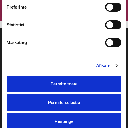
Preferinţe
OK
Statistici
Marketing
Evenimente
Ajutor
Afişare
Teatru
Cum comand bilete?
Concerte si
Permite toate
festivaluri
Plata online sau cash
Sport
Permite selecția
eBilet printat acasa
Pentru copii
Cultura
Livrare prin curier
Respinge
Diverse