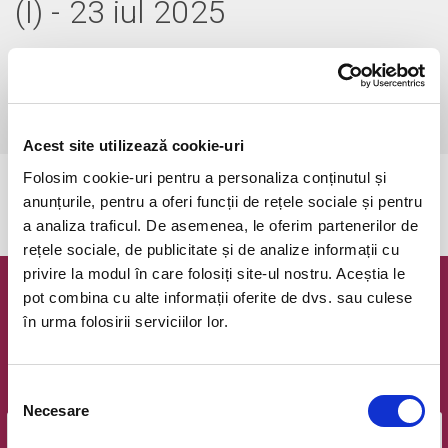
(I) - 23 iul 2025
miercuri, 23 iulie 2025 ora 19:30
Bucuresti, Ateneul Roman
vezi pe harta
 Accesul copiilor cu varsta sub 7 ani este strict interzis!
Acest site utilizează cookie-uri
Folosim cookie-uri pentru a personaliza conținutul și
Evenimentul a expirat.
anunțurile, pentru a oferi funcții de rețele sociale și pentru
a analiza traficul. De asemenea, le oferim partenerilor de
rețele sociale, de publicitate și de analize informații cu
privire la modul în care folosiți site-ul nostru. Aceștia le
pot combina cu alte informații oferite de dvs. sau culese
Newsletter @ Bilete.ro
în urma folosirii serviciilor lor.
Oferte exclusive si o editie saptamanala cu cele mai noi
evenimente.
Selecția
Email
Necesare
consimțământului