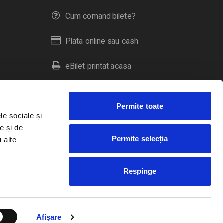
Cum comand bilete?
Plata online sau cash
eBilet printat acasa
Livrare prin curier
Permite toate
Returnare bilete
le sociale și
e și de
Permite selecția
u alte
Duplicare bilete
Respinge
RO
EN
HU
Afişare