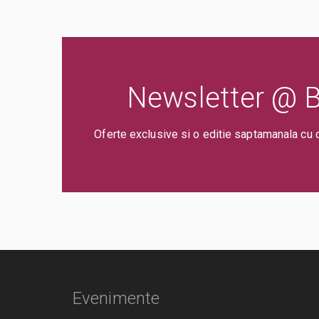
Newsletter @ Bi
Oferte exclusive si o editie saptamanala cu 
Evenimente