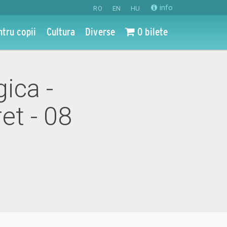
info
RO
EN
HU
ntru copii
Cultura
Diverse
0 bilete
gica -
et - 08