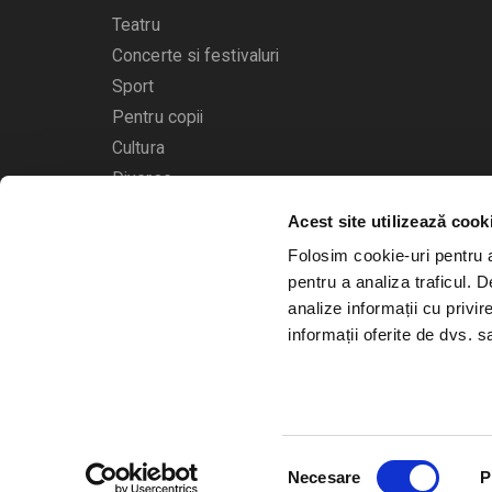
Teatru
Concerte si festivaluri
Sport
Pentru copii
Cultura
Diverse
Acest site utilizează cook
Calendarul evenimentelor
Folosim cookie-uri pentru a 
pentru a analiza traficul. 
analize informații cu privir
informații oferite de dvs. sa
© 2006 - 2026
Bilete.ro
Selecția
A.N.P.C.
O.D.R.
Necesare
P
consimțământului