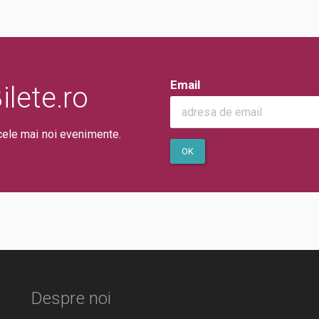
Email
lete.ro
cele mai noi evenimente.
OK
Despre noi