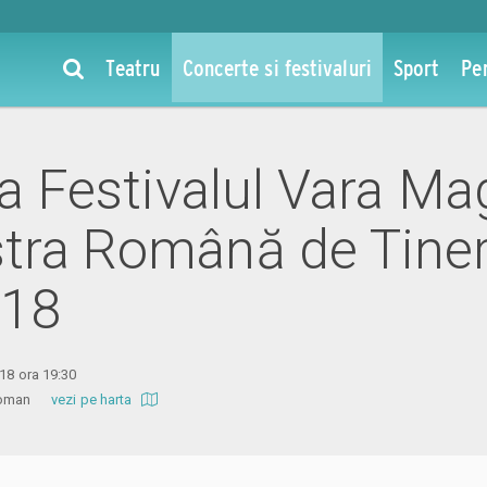
Teatru
Concerte si festivaluri
Sport
Pe
la Festivalul Vara Ma
tra Română de Tiner
018
018 ora 19:30
l Roman
vezi pe harta