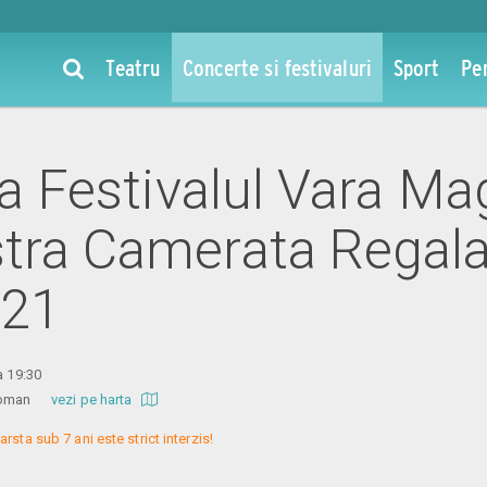
Teatru
Concerte si festivaluri
Sport
Pe
la Festivalul Vara Ma
tra Camerata Regala
021
a 19:30
l Roman
vezi pe harta
arsta sub 7 ani este strict interzis!