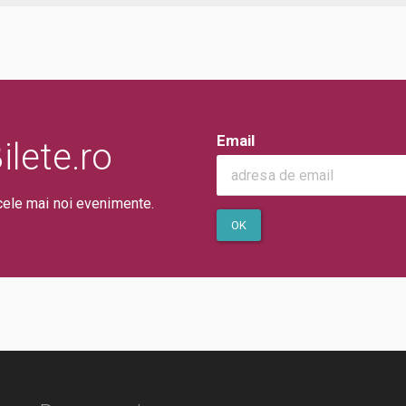
Email
lete.ro
cele mai noi evenimente.
OK