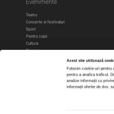
Evenimente
Teatru
Concerte si festivaluri
Sport
Pentru copii
Cultura
Diverse
Acest site utilizează cook
Calendarul evenimentelor
Folosim cookie-uri pentru a 
pentru a analiza traficul. 
analize informații cu privir
informații oferite de dvs. sa
© 2006 - 2026
Bilete.ro