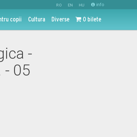
info
RO
EN
HU
ntru copii
Cultura
Diverse
0 bilete
gica -
 - 05