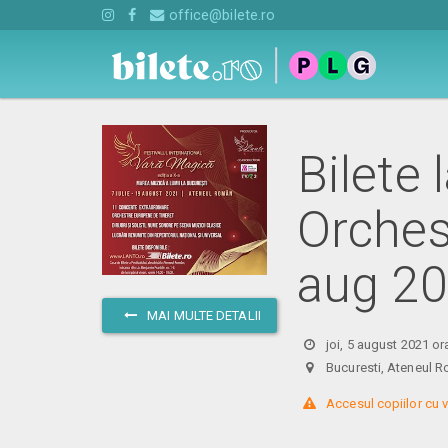
office@bilete.ro
Bilete 
Orches
aug 2
MAI MULTE DETALII
joi, 5 august 2021 or
Bucuresti, Ateneu
 Accesul copiilor cu v