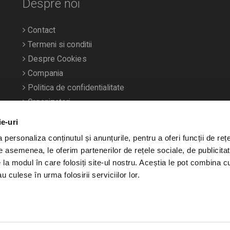
Despre noi
Contact
Termeni si conditii
Despre Cookies
Compania
Politica de confidentialitate
Organizatori
ie-uri
personaliza conținutul și anunțurile, pentru a oferi funcții de rețe
De asemenea, le oferim partenerilor de rețele sociale, de publicitat
e la modul în care folosiți site-ul nostru. Aceștia le pot combina c
u culese în urma folosirii serviciilor lor.