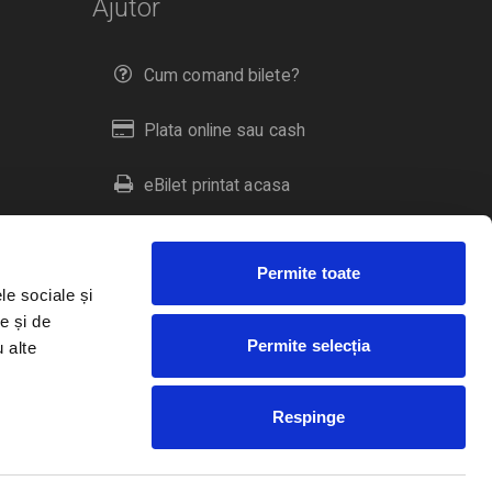
Ajutor
Cum comand bilete?
Plata online sau cash
eBilet printat acasa
Livrare prin curier
Permite toate
Returnare bilete
le sociale și
e și de
Permite selecția
u alte
Duplicare bilete
Respinge