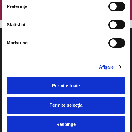
Preferinţe
OK
Statistici
Marketing
Evenimente
Ajutor
Afişare
Teatru
Cum comand bilete?
Concerte si
Permite toate
festivaluri
Plata online sau cash
Sport
Permite selecția
eBilet printat acasa
Pentru copii
Cultura
Livrare prin curier
Respinge
Diverse