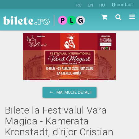
contact
RO
EN
HU
MAI MULTE DETALII
Bilete la Festivalul Vara
Magica - Kamerata
Kronstadt, dirijor Cristian