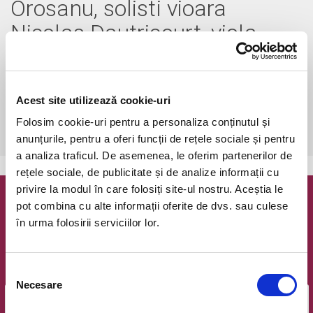
Orosanu, solisti vioara
Nicolas Dautricourt, viola
Razvan Popovici - 27 aug
2020
Acest site utilizează cookie-uri
joi, 27 august 2020 ora 20:00
Folosim cookie-uri pentru a personaliza conținutul și
Bucuresti, Ateneul Roman (In aer liber)
vezi pe harta
anunțurile, pentru a oferi funcții de rețele sociale și pentru
a analiza traficul. De asemenea, le oferim partenerilor de
rețele sociale, de publicitate și de analize informații cu
privire la modul în care folosiți site-ul nostru. Aceștia le
Newsletter @ Bilete.ro
pot combina cu alte informații oferite de dvs. sau culese
în urma folosirii serviciilor lor.
Oferte exclusive si o editie saptamanala cu cele mai noi
evenimente.
Selecția
Email
Necesare
consimțământului