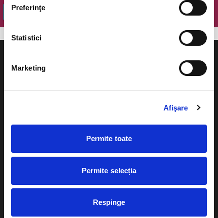
Preferinţe
OK
Statistici
Marketing
Evenimente
Ajutor
Afişare
Teatru
Cum comand bilete?
Concerte si
Permite toate
festivaluri
Plata online sau cash
Sport
Permite selecția
eBilet printat acasa
Pentru copii
Cultura
Livrare prin curier
Diverse
Respinge