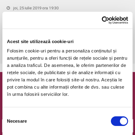
joi, 25 iulie 2019 ora 19:30
Bucuresti, Ateneul Roman
vezi pe harta
 Accesul persoanelor sub 7 ani este STRICT INTERZIS!!Biletele 
comandate pe www.bilete.ro cu maximum 3 zile inainte de eveniment, 
se vor achita/ridica pana in ziua evenimentului la ora 14.00. Dupa 
Acest site utilizează cookie-uri
aceasta ora/data, nicio comanda de biletele www.bilete.ro 
Folosim cookie-uri pentru a personaliza conținutul și
neridicata/neachitata nu mai este valabila.
anunțurile, pentru a oferi funcții de rețele sociale și pentru
a analiza traficul. De asemenea, le oferim partenerilor de
rețele sociale, de publicitate și de analize informații cu
privire la modul în care folosiți site-ul nostru. Aceștia le
Newsletter @ Bilete.ro
pot combina cu alte informații oferite de dvs. sau culese
în urma folosirii serviciilor lor.
Oferte exclusive si o editie saptamanala cu cele mai noi
evenimente.
Email
Selecția
Necesare
consimțământului