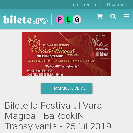
contact
RO
EN
HU
MAI MULTE DETALII
Bilete la Festivalul Vara
Magica - BaRockIN'
Transylvania - 25 iul 2019