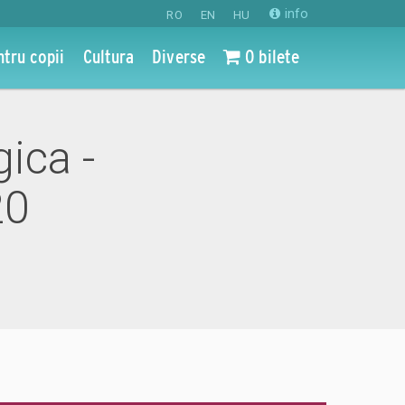
info
RO
EN
HU
ntru copii
Cultura
Diverse
0 bilete
gica -
20