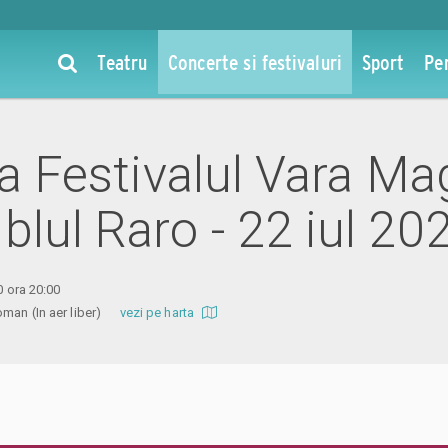
Teatru
Concerte si festivaluri
Sport
Pe
la Festivalul Vara Ma
lul Raro - 22 iul 20
0 ora 20:00
Roman (In aer liber)
vezi pe harta