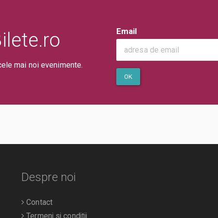
Email
lete.ro
cele mai noi evenimente.
OK
Despre noi
Contact
Termeni si conditii