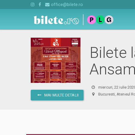
office@bilete.ro
Bilete 
Ansamb
miercuri, 22 iulie 202
Bucuresti, Ateneul 
MAI MULTE DETALII