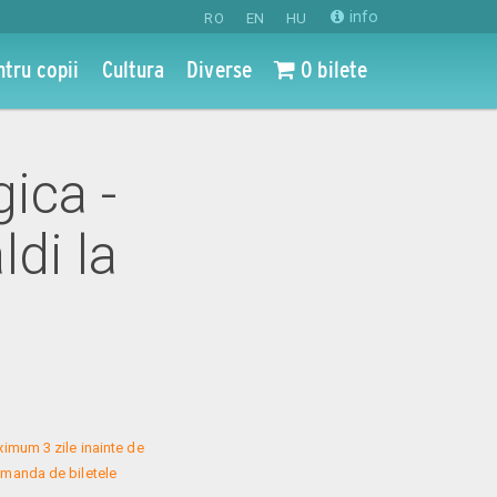
info
RO
EN
HU
ntru copii
Cultura
Diverse
0 bilete
gica -
di la
mum 3 zile inainte de 
omanda de biletele 