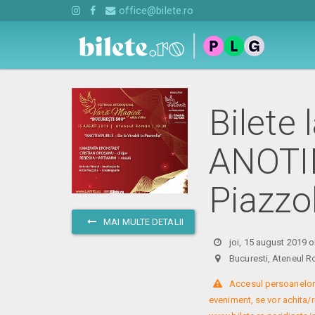
office@bilete.ro
Bilete 
ANOTIM
Piazzo
MAI MULTE DETALII
joi, 15 august 2019 o
Bucuresti, Ateneu
 Accesul persoanelor
eveniment, se vor achita/r