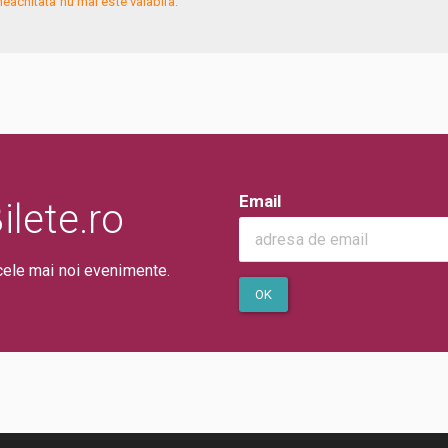
eachitata nu mai este valabila.
Email
lete.ro
cele mai noi evenimente.
OK