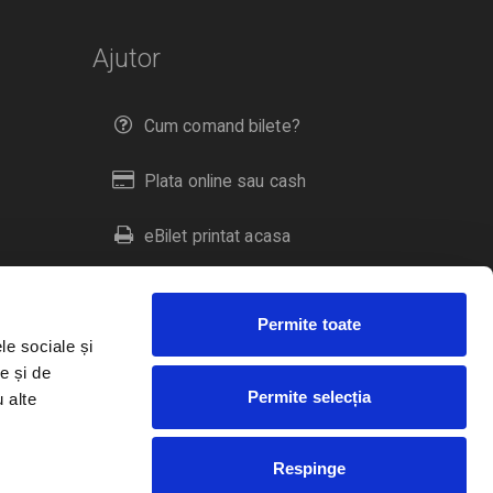
Ajutor
Cum comand bilete?
Plata online sau cash
eBilet printat acasa
Livrare prin curier
Permite toate
Returnare bilete
le sociale și
e și de
Permite selecția
u alte
Duplicare bilete
Respinge