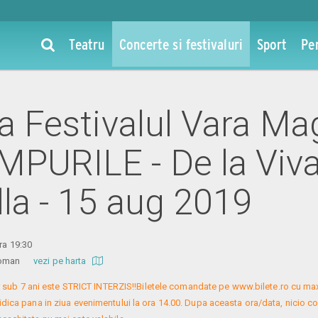
Teatru
Concerte si festivaluri
Sport
Pe
la Festivalul Vara Ma
PURILE - De la Vival
lla - 15 aug 2019
ra 19:30
l Roman
vezi pe harta
 sub 7 ani este STRICT INTERZIS!!Biletele comandate pe www.bilete.ro cu maxi
idica pana in ziua evenimentului la ora 14.00. Dupa aceasta ora/data, nicio c