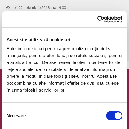
joi, 22 noiembrie 2018 ora 19:00
Bucuresti, Sala Auditorium a MNAR
vezi pe harta
 Accesul persoanelor sub 6 ani este STRICT INTERZIS!! Biletele 
comandate pe www.bilete.ro cu maximum 3 zile inainte de spectacol, 
se vor achita/ridica cu o zi inaintea spectacolului pana in ora 12:00. 
Acest site utilizează cookie-uri
Dupa aceasta ora/data, nici o comanda de bilete plasata online care 
Folosim cookie-uri pentru a personaliza conținutul și
este neridicata/neachitata nu mai este valabila.
anunțurile, pentru a oferi funcții de rețele sociale și pentru
a analiza traficul. De asemenea, le oferim partenerilor de
rețele sociale, de publicitate și de analize informații cu
privire la modul în care folosiți site-ul nostru. Aceștia le
Newsletter @ Bilete.ro
pot combina cu alte informații oferite de dvs. sau culese
în urma folosirii serviciilor lor.
Oferte exclusive si o editie saptamanala cu cele mai noi
evenimente.
Email
Selecția
Necesare
consimțământului