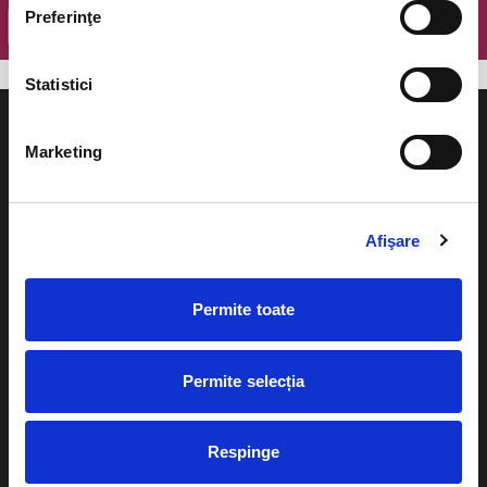
Preferinţe
OK
Statistici
Marketing
Evenimente
Ajutor
Afişare
Teatru
Cum comand bilete?
Concerte si
Permite toate
festivaluri
Plata online sau cash
Sport
Permite selecția
eBilet printat acasa
Pentru copii
Cultura
Livrare prin curier
Diverse
Respinge