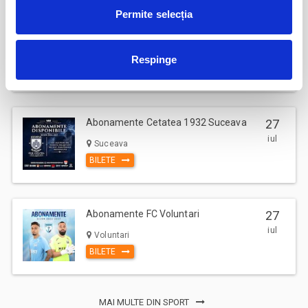
Permite selecția
Abonamente Politehnica Timisoara
09
iul
Timisoara
Respinge
BILETE
Abonamente Cetatea 1932 Suceava
27
iul
Suceava
BILETE
Abonamente FC Voluntari
27
iul
Voluntari
BILETE
MAI MULTE DIN SPORT