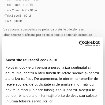
• Trib. 1: sec. B - 70 lei
• Trib. 2: sec. A, C - 40 lei
• Trib.2 sec.B - 60 lei
• Loja: - 300 lei
Va aducem la cunostinta ca pe langa preturile biletelor sau
abonamentelor afisate, pot exista si costuri aditionale ce trebuie
suportate de dvs., respectiv: taxe de intermediere, procesare, emitere
bilet, comisioane, cost de livrare (in cazul in care veti solicita livrarea
prin curier a biletului/abonamentului); cost Asigurare En Garde (in cazul
in care veti opta pentru incheierea unei asigurari de bilete), costuri
Acest site utilizează cookie-uri
identificate separat in pasii comenzii.
Folosim cookie-uri pentru a personaliza conținutul și
Prin cumpararea unui bilet sau abonament de pe site-ul nostru Bilete.ro,
cumparatorul se obliga sa respecte Regulile de participare si acces la
anunțurile, pentru a oferi funcții de rețele sociale și pentru
CONTINUARE
eveniment, precum si
Termenii si Conditiile
site-ului Bilete.ro
a analiza traficul. De asemenea, le oferim partenerilor de
rețele sociale, de publicitate și de analize informații cu
Distribuie aceasta pagina
Taxe servicii aplicabile per bilet:
privire la modul în care folosiți site-ul nostru. Aceștia le
Taxa administrare - 1%
pot combina cu alte informații oferite de dvs. sau culese
Taxa procesare - 2 lei
în urma folosirii serviciilor lor.
Un bilet este valabil pentru o singura persoana. Toti participantii la