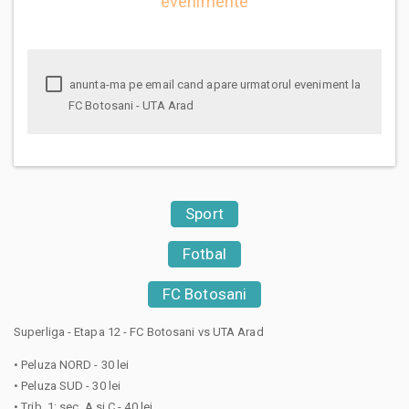
evenimente
anunta-ma pe email cand apare urmatorul eveniment la
FC Botosani - UTA Arad
Sport
Fotbal
FC Botosani
Superliga - Etapa 12 - FC Botosani vs UTA Arad
• Peluza NORD - 30 lei
• Peluza SUD - 30 lei
• Trib. 1: sec. A si C - 40 lei