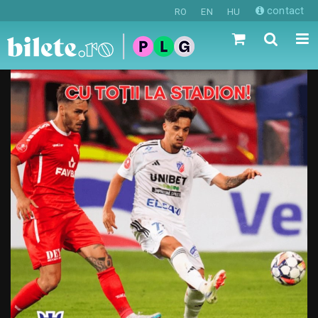
contact
RO
EN
HU