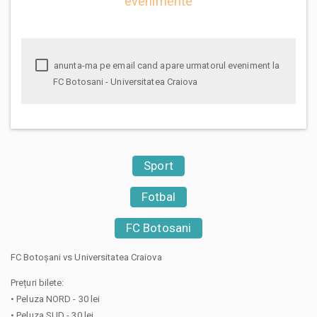
evenimente
anunta-ma pe email cand apare urmatorul eveniment la
FC Botosani - Universitatea Craiova
Sport
Fotbal
FC Botosani
FC Botoșani vs Universitatea Craiova
Prețuri bilete:
• Peluza NORD - 30 lei
• Peluza SUD - 30 lei