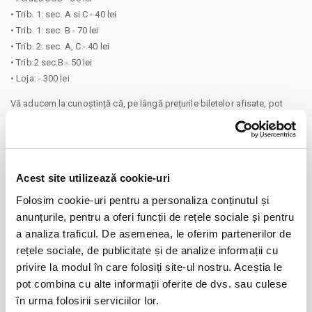
• Trib. 1: sec. A si C - 40 lei
• Trib. 1: sec. B - 70 lei
• Trib. 2: sec. A, C - 40 lei
• Trib.2 sec.B - 50 lei
• Loja: - 300 lei
Vă aducem la cunoștință că, pe lângă prețurile biletelor afisate, pot
exista și costuri adiționale ce trebuie suportate de dumneavoastră,
respectiv: taxe de intermediere, procesare, emitere bilet, comisioane,
cost de livrare (în cazul în care există posibilitatea și veți solicita livrarea
prin curier a biletului), cost Asigurare En Garde (în cazul în care veți
Acest site utilizează cookie-uri
opta pentru încheierea unei asigurări de bilete), costuri identificate
Folosim cookie-uri pentru a personaliza conținutul și
separat în pașii comenzii.
Prin cumpărarea unui bilet sau abonament de pe site-ul nostru Bilete.ro,
anunțurile, pentru a oferi funcții de rețele sociale și pentru
CONTINUARE
cumpărătorul se obligă să respecte Regulile de participare și acces la
a analiza traficul. De asemenea, le oferim partenerilor de
eveniment, precum și
Termenii și Condițiile
site-ului Bilete.ro
rețele sociale, de publicitate și de analize informații cu
Distribuie aceasta pagina
privire la modul în care folosiți site-ul nostru. Aceștia le
Taxe servicii aplicabile per bilet:
pot combina cu alte informații oferite de dvs. sau culese
Taxă administrare - 1%
în urma folosirii serviciilor lor.
Taxă procesare - 2 lei