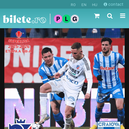
contact
RO
EN
HU