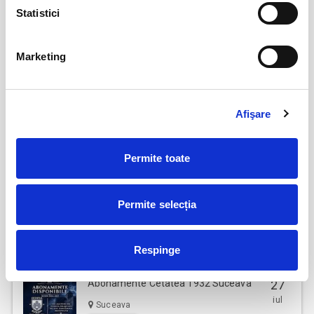
Abonamente FC Bacau
03
Statistici
iul
Bacau
BILETE
Marketing
Parking FC Вacau
04
Afişare
iul
Bacau
BILETE
Permite toate
Abonamente Politehnica Timisoara
09
Permite selecția
iul
Timisoara
BILETE
Respinge
Abonamente Cetatea 1932 Suceava
27
iul
Suceava