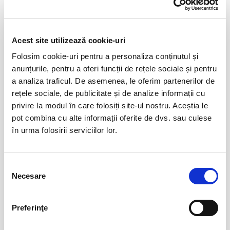
Distribuie aceasta pagina
Acest site utilizează cookie-uri
Folosim cookie-uri pentru a personaliza conținutul și
anunțurile, pentru a oferi funcții de rețele sociale și pentru
Evenimente similare
a analiza traficul. De asemenea, le oferim partenerilor de
rețele sociale, de publicitate și de analize informații cu
Abonamente FC Bihor Oradea
01
privire la modul în care folosiți site-ul nostru. Aceștia le
iun
Oradea
pot combina cu alte informații oferite de dvs. sau culese
BILETE
în urma folosirii serviciilor lor.
Abonamente FC Botosani
08
Selecția
Necesare
iun
consimțământului
Botosani
BILETE
Preferinţe