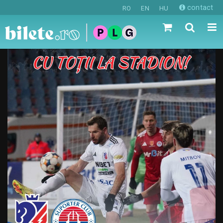
contact
RO
EN
HU