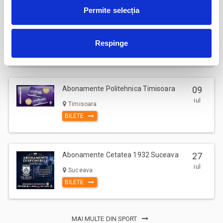
Permite selecția
Parking FC Вacau
04
iul
Bacau
Respinge
BILETE
Abonamente Politehnica Timisoara
09
iul
Timisoara
BILETE
Abonamente Cetatea 1932 Suceava
27
iul
Suceava
BILETE
MAI MULTE DIN SPORT