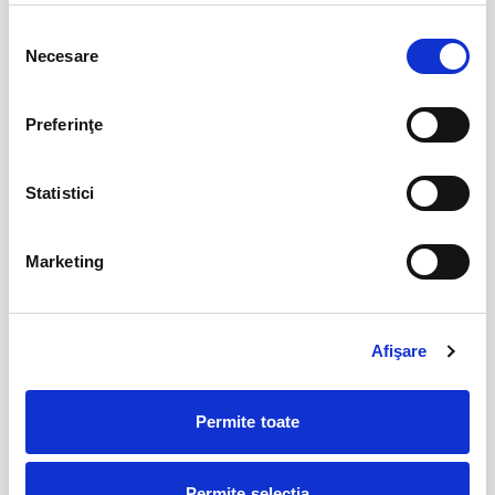
Evenimente similare
Preț bun, fără drumuri inutile și fără stat la coadă la casierie – biletul tău
Selecția
e la un click distanță.
Necesare
Abonamente FC Bihor Oradea
01
consimțământului
iun
Program Casierie Stadion achiziție (anticipată) bilete (în cadrul Fan
Oradea
Shop-ului de lângă Poarta 1):
BILETE
Preferinţe
• Luni-Joi, orele 12:00 - 18:00
Casieriile din ziua meciului vor fi amplasate la Poarta 4 și vor fi
Statistici
Abonamente Farul Constanta
05
deschise începând cu ora 9:30.
iun
Ovidiu
Accesul este permis pe stadion începând cu ora 9:30.
Marketing
BILETE
ACHIZIȚIA DE ABONAMENTE RÂMÂNE DESCHISĂ:
- online -> https://www.bilete.ro/abonamente-fc-bihor-oradea/
- la casieria stadionului (excepție în ziua meciului când nu se eliberează
Abonamente FC Bacau
03
Afişare
abonamente)
iul
Bacau
Porțile de acces pentru fiecare sector al stadionului sunt indicate în
BILETE
Permite toate
grafica atașată biletului achiziționat. Vă rugăm să verificați sectorul și
poarta corespunzătoare biletului dumneavoastră pentru un acces facil
și rapid și să consultați politica de achiziție și info acces:
Permite selecția