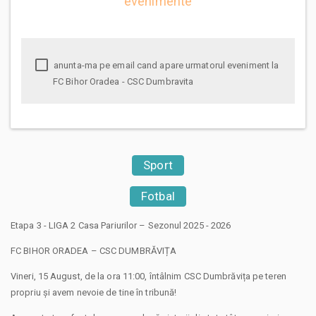
evenimente
anunta-ma pe email cand apare urmatorul eveniment la
FC Bihor Oradea - CSC Dumbravita
Sport
Fotbal
Etapa 3 - LIGA 2 Casa Pariurilor – Sezonul 2025 - 2026
FC BIHOR ORADEA – CSC DUMBRĂVIȚA
Vineri, 15 August, de la ora 11:00, întâlnim CSC Dumbrăvița pe teren
propriu și avem nevoie de tine în tribună!