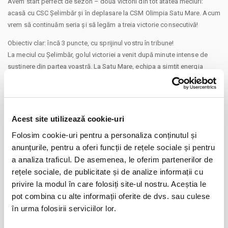
Avem start perfect de sezon – două victorii din tot atâtea meciuri:
acasă cu CSC Șelimbăr și în deplasare la CSM Olimpia Satu Mare. Acum
vrem să continuăm seria și să legăm a treia victorie consecutivă!
Obiectiv clar: încă 3 puncte, cu sprijinul vostru în tribune!
La meciul cu Șelimbăr, golul victoriei a venit după minute intense de
susținere din partea voastră. La Satu Mare, echipa a simțit energia
suporterilor veniți în număr mare în deplasare.
Vineri, vrem să simțim din nou forța tribunei roș-albastre!
Biletele sunt disponibile online și la stadion.
Acest site utilizează cookie-uri
NU UITA! La achiziția online beneficiezi de preț redus al biletelor până
Folosim cookie-uri pentru a personaliza conținutul și
inclusiv la startul meciului.
CONTINUARE
anunțurile, pentru a oferi funcții de rețele sociale și pentru
În ziua meciului, achizițiile de la casieria stadionului NU beneficiază de
a analiza traficul. De asemenea, le oferim partenerilor de
reducere.
Distribuie aceasta pagina
rețele sociale, de publicitate și de analize informații cu
Recomandăm achiziționarea anticipată (online sau casierie stadion)
privire la modul în care folosiți site-ul nostru. Aceștia le
pentru a profita de această ofertă și a evita aglomerația din ultimele
pot combina cu alte informații oferite de dvs. sau culese
minute înainte de începerea partidei.
în urma folosirii serviciilor lor.
Cea mai simplă, comodă și avantajoasă metodă de a-ți lua bilet este
online!