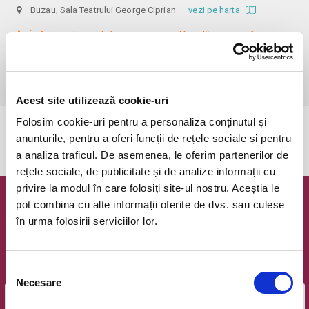
Buzau, Sala Teatrului George Ciprian
vezi pe harta
 În funcție de ora de începere, accesul în sală se poate face cu o 
oră / cu 40 de minute mai devreme, fiind permis cu până la 10 minute 
înainte de spectacol. Informații suplimentare, la nr. de telefon 0773 825 
249.
Acest site utilizează cookie-uri
Folosim cookie-uri pentru a personaliza conținutul și
Evenimentul a expirat.
anunțurile, pentru a oferi funcții de rețele sociale și pentru
a analiza traficul. De asemenea, le oferim partenerilor de
rețele sociale, de publicitate și de analize informații cu
privire la modul în care folosiți site-ul nostru. Aceștia le
pot combina cu alte informații oferite de dvs. sau culese
Newsletter @ Bilete.ro
în urma folosirii serviciilor lor.
Oferte exclusive si o editie saptamanala cu cele mai noi
evenimente.
Selecția
Email
Necesare
consimțământului