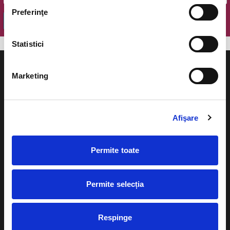
Preferinţe
OK
Statistici
Marketing
Evenimente
Ajutor
Afişare
Teatru
Cum comand bilete?
Concerte si
Permite toate
festivaluri
Plata online sau cash
Sport
Permite selecția
eBilet printat acasa
Pentru copii
Cultura
Livrare prin curier
Respinge
Diverse