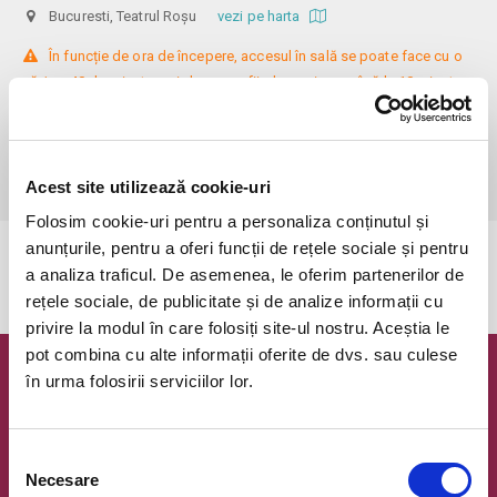
Bucuresti, Teatrul Roșu
vezi pe harta
 În funcție de ora de începere, accesul în sală se poate face cu o 
oră / cu 40 de minute mai devreme, fiind permis cu până la 10 minute 
înainte de spectacol. Așezarea se realizează la mese de 2 (nr. limitat), 3 
sau 4 locuri, în regim de teatru-cafenea (în funcție de disponibilitatea 
de la fața locului, există posibilitatea împărțirii mesei cu alte persoane). 
Informații suplimentare, la nr. de telefon 0773 825 249.
Acest site utilizează cookie-uri
Folosim cookie-uri pentru a personaliza conținutul și
anunțurile, pentru a oferi funcții de rețele sociale și pentru
Evenimentul a expirat.
a analiza traficul. De asemenea, le oferim partenerilor de
rețele sociale, de publicitate și de analize informații cu
privire la modul în care folosiți site-ul nostru. Aceștia le
pot combina cu alte informații oferite de dvs. sau culese
în urma folosirii serviciilor lor.
Newsletter @ Bilete.ro
Oferte exclusive si o editie saptamanala cu cele mai noi
evenimente.
Selecția
Necesare
consimțământului
Email