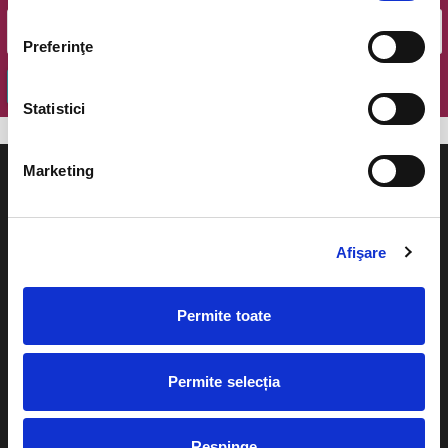
Preferinţe
OK
Statistici
Marketing
Afişare
Evenimente
Ajutor
Teatru
Permite toate
Cum comand bilete?
Concerte si
festivaluri
Plata online sau cash
Permite selecția
Sport
eBilet printat acasa
Pentru copii
Respinge