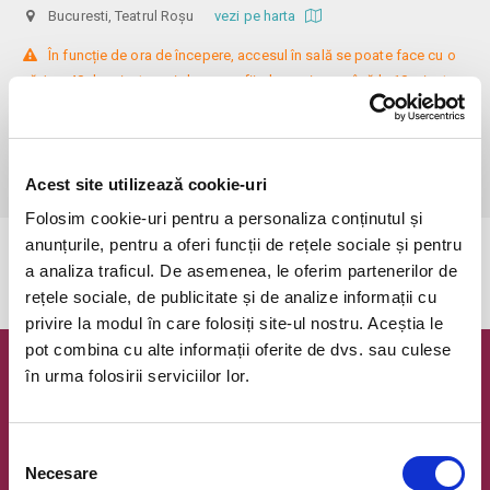
Bucuresti, Teatrul Roșu
vezi pe harta
 În funcție de ora de începere, accesul în sală se poate face cu o 
oră / cu 40 de minute mai devreme, fiind permis cu până la 10 minute 
înainte de spectacol. Așezarea se realizează la mese de 2 (nr. limitat), 3 
sau 4 locuri, în regim de teatru-cafenea (în funcție de disponibilitatea 
de la fața locului, există posibilitatea împărțirii mesei cu alte persoane). 
Informații suplimentare, la nr. de telefon 0773 825 249.
Acest site utilizează cookie-uri
Folosim cookie-uri pentru a personaliza conținutul și
anunțurile, pentru a oferi funcții de rețele sociale și pentru
Evenimentul a expirat.
a analiza traficul. De asemenea, le oferim partenerilor de
rețele sociale, de publicitate și de analize informații cu
privire la modul în care folosiți site-ul nostru. Aceștia le
pot combina cu alte informații oferite de dvs. sau culese
în urma folosirii serviciilor lor.
Newsletter @ Bilete.ro
Oferte exclusive si o editie saptamanala cu cele mai noi
evenimente.
Selecția
Necesare
consimțământului
Email