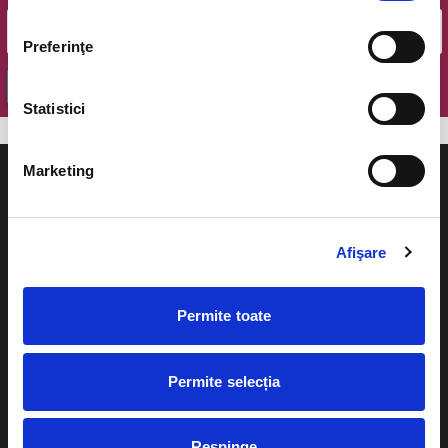
Preferinţe
OK
Statistici
Marketing
Afişare
Evenimente
Ajutor
Teatru
Permite toate
Cum comand bilete?
Concerte si
festivaluri
Plata online sau cash
Permite selecția
Sport
eBilet printat acasa
Pentru copii
Respinge