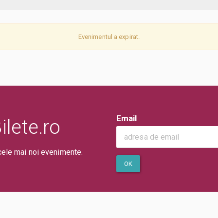
Evenimentul a expirat.
Email
lete.ro
cele mai noi evenimente.
OK