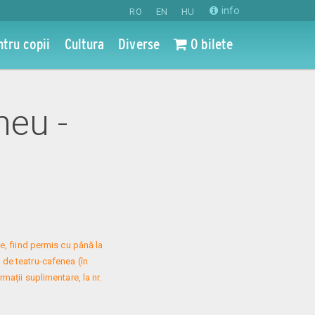
info
RO
EN
HU
ntru copii
Cultura
Diverse
0 bilete
meu -
, fiind permis cu până la 
 de teatru-cafenea (în 
mații suplimentare, la nr. 