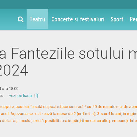
Teatru
Concerte si festivaluri
Sport
Pe
la Fanteziile sotului 
 2024
4 ora 18:00
 Roșu
vezi pe harta
 începere, accesul în sală se poate face cu o oră / cu 40 de minute mai devreme
col. Așezarea se realizează la mese de 2 (nr. limitat), 3 sau 4 locuri, în regim
 de la fața locului, există posibilitatea împărțirii mesei cu alte persoane). Infor