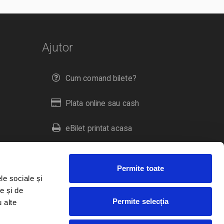
Ajutor
Cum comand bilete?
Plata online sau cash
eBilet printat acasa
Livrare prin curier
Permite toate
Returnare bilete
le sociale și
e și de
Permite selecția
u alte
Duplicare bilete