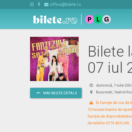
office@bilete.ro
Bilete 
07 iul
duminică, 7 iulie 202
Bucuresti, Teatrul
MAI MULTE DETALII
 În funcție de ora de
10 minute înainte de specta
funcție de disponibilitatea
de telefon 0773 825 249.