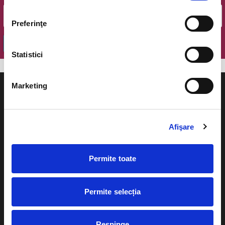
Preferinţe
OK
Statistici
Marketing
Afişare
Evenimente
Ajutor
Teatru
Permite toate
Cum comand bilete?
Concerte si
festivaluri
Plata online sau cash
Permite selecția
Sport
eBilet printat acasa
Pentru copii
Respinge