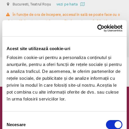
Bucuresti, Teatrul Roșu
vezi pe harta
 În funcție de ora de începere, accesul în sală se poate face cu o 
oră / cu 40 de minute mai devreme, fiind permis cu până la 10 minute 
înainte de spectacol. Așezarea se realizează la mese de 2 (nr. limitat), 3 
sau 4 locuri, în regim de teatru-cafenea (în funcție de disponibilitatea 
de la fața locului, există posibilitatea împărțirii mesei cu alte persoane). 
Informații suplimentare, la nr. de telefon 0773 825 249.
Acest site utilizează cookie-uri
Folosim cookie-uri pentru a personaliza conținutul și
anunțurile, pentru a oferi funcții de rețele sociale și pentru
Evenimentul a expirat.
a analiza traficul. De asemenea, le oferim partenerilor de
rețele sociale, de publicitate și de analize informații cu
privire la modul în care folosiți site-ul nostru. Aceștia le
pot combina cu alte informații oferite de dvs. sau culese
în urma folosirii serviciilor lor.
Newsletter @ Bilete.ro
Oferte exclusive si o editie saptamanala cu cele mai noi
evenimente.
Selecția
Necesare
consimțământului
Email