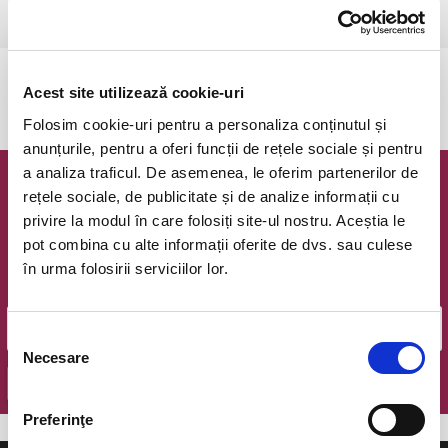
Arad, Filarmonica Arad
vezi pe harta
Evenimentul a expirat.
Acest site utilizează cookie-uri
Folosim cookie-uri pentru a personaliza conținutul și
anunțurile, pentru a oferi funcții de rețele sociale și pentru
a analiza traficul. De asemenea, le oferim partenerilor de
Newsletter @ Bilete.ro
rețele sociale, de publicitate și de analize informații cu
privire la modul în care folosiți site-ul nostru. Aceștia le
Oferte exclusive si o editie saptamanala cu cele mai noi
pot combina cu alte informații oferite de dvs. sau culese
evenimente.
în urma folosirii serviciilor lor.
Email
Selecția
Necesare
consimțământului
OK
Preferinţe