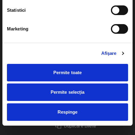
Statistici
Marketing
Evenimente
Ajutor
Teatru
Cum comand bilete?
Afişare
Concerte si
festivaluri
Plata online sau cash
Permite toate
Sport
eBilet printat acasa
Pentru copii
Cultura
Permite selecția
Livrare prin curier
Diverse
Calendar
Returnare bilete
Respinge
Duplicare bilete