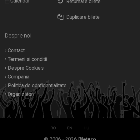
Calendar
Returnare bilete
Duplicare bilete
Despre noi
Contact
Termeni si conditii
Despre Cookies
Compania
Politica de confidentialitate
Organizatori
RO
EN
HU
© 2006 - 2026
Bilete.ro