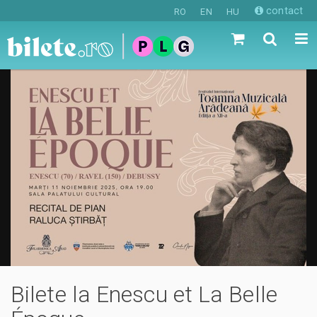
contact
RO
EN
HU
Bilete la Enescu et La Belle