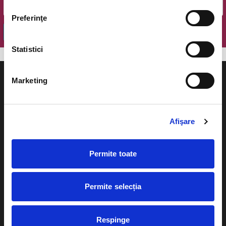
Preferinţe
OK
Statistici
Marketing
Evenimente
Ajutor
Afişare
Teatru
Cum comand bilete?
Permite toate
Concerte si
festivaluri
Plata online sau cash
Sport
Permite selecția
eBilet printat acasa
Pentru copii
Cultura
Respinge
Livrare prin curier