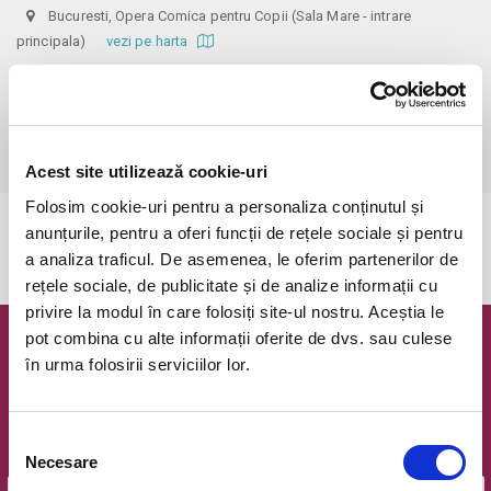
Bucuresti, Opera Comica pentru Copii (Sala Mare - intrare
principala)
vezi pe harta
 Biletele comandate pe www.bilete.ro cu maximum 3 zile inainte de 
spectacol, se vor achita/ridica cu o zi inaintea spectacolului pana in 
ora 12:00. Dupa aceasta ora/data, nici o comanda de bilete plasata 
online care este neridicata/neachitata nu mai este valabila.
Acest site utilizează cookie-uri
Folosim cookie-uri pentru a personaliza conținutul și
anunțurile, pentru a oferi funcții de rețele sociale și pentru
Evenimentul a expirat.
a analiza traficul. De asemenea, le oferim partenerilor de
rețele sociale, de publicitate și de analize informații cu
privire la modul în care folosiți site-ul nostru. Aceștia le
pot combina cu alte informații oferite de dvs. sau culese
Newsletter @ Bilete.ro
în urma folosirii serviciilor lor.
Oferte exclusive si o editie saptamanala cu cele mai noi
evenimente.
Selecția
Email
Necesare
consimțământului