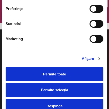
Preferinţe
OK
Statistici
Marketing
Evenimente
Ajutor
Afişare
Teatru
Cum comand bilete?
Permite toate
Concerte si
festivaluri
Plata online sau cash
Sport
Permite selecția
eBilet printat acasa
Pentru copii
Cultura
Respinge
Livrare prin curier