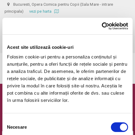
Bucuresti, Opera Comica pentru Copii (Sala Mare - intrare
principala)
vezi pe harta
 Biletele comandate pe www.bilete.ro cu maximum 3 zile inainte de 
spectacol, se vor achita/ridica cu o zi inaintea spectacolului pana in 
ora 12:00. Dupa aceasta ora/data, nici o comanda de bilete plasata 
online care este neridicata/neachitata nu mai este valabila.
Acest site utilizează cookie-uri
Folosim cookie-uri pentru a personaliza conținutul și
anunțurile, pentru a oferi funcții de rețele sociale și pentru
Evenimentul a expirat.
a analiza traficul. De asemenea, le oferim partenerilor de
rețele sociale, de publicitate și de analize informații cu
privire la modul în care folosiți site-ul nostru. Aceștia le
pot combina cu alte informații oferite de dvs. sau culese
Newsletter @ Bilete.ro
în urma folosirii serviciilor lor.
Oferte exclusive si o editie saptamanala cu cele mai noi
evenimente.
Selecția
Email
Necesare
consimțământului