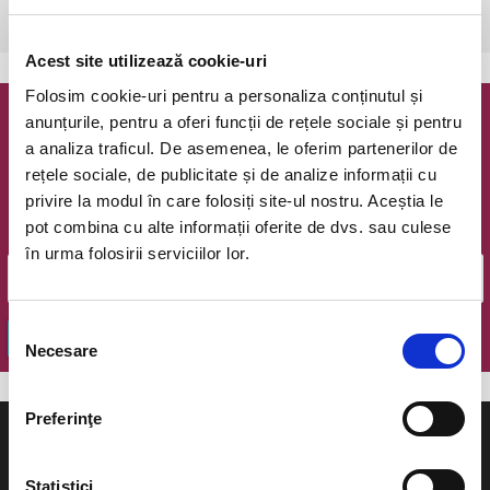
Bontida, Castelul Banffy
vezi pe harta
Acest site utilizează cookie-uri
Folosim cookie-uri pentru a personaliza conținutul și
anunțurile, pentru a oferi funcții de rețele sociale și pentru
Newsletter @ Bilete.ro
a analiza traficul. De asemenea, le oferim partenerilor de
rețele sociale, de publicitate și de analize informații cu
Oferte exclusive si o editie saptamanala cu cele mai noi
privire la modul în care folosiți site-ul nostru. Aceștia le
evenimente.
pot combina cu alte informații oferite de dvs. sau culese
Email
în urma folosirii serviciilor lor.
Selecția
OK
Necesare
consimțământului
Preferinţe
Statistici