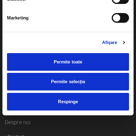
Evenimente
Ajutor
Marketing
Teatru
Cum comand bilete?
Concerte si
festivaluri
Afişare
Plata online sau cash
Sport
eBilet printat acasa
Pentru copii
Permite toate
Cultura
Livrare prin curier
Diverse
Permite selecția
Calendar
Returnare bilete
Respinge
Duplicare bilete
Despre noi