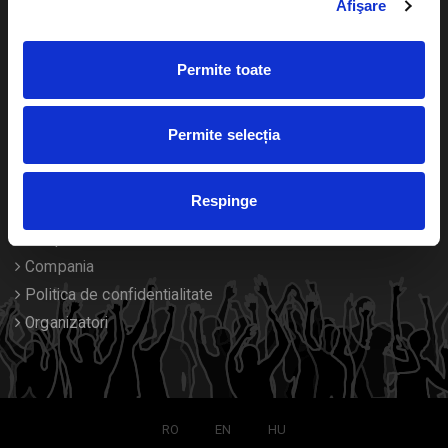
Afişare
Calendar
Returnare bilete
Permite toate
Duplicare bilete
Despre noi
Permite selecția
Contact
Respinge
Termeni si conditii
Despre Cookies
Compania
Politica de confidentialitate
Organizatori
RO
EN
HU