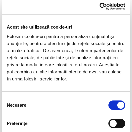
Distribuie aceasta pagina
Acest site utilizează cookie-uri
Folosim cookie-uri pentru a personaliza conținutul și
anunțurile, pentru a oferi funcții de rețele sociale și pentru
Evenimente similare
a analiza traficul. De asemenea, le oferim partenerilor de
rețele sociale, de publicitate și de analize informații cu
Destiny Park
01
privire la modul în care folosiți site-ul nostru. Aceștia le
ian
pot combina cu alte informații oferite de dvs. sau culese
Bucuresti
în urma folosirii serviciilor lor.
BILETE
Selecția
Vizitare Salina Turda
01
Necesare
consimțământului
ian
Turda
BILETE
Preferinţe