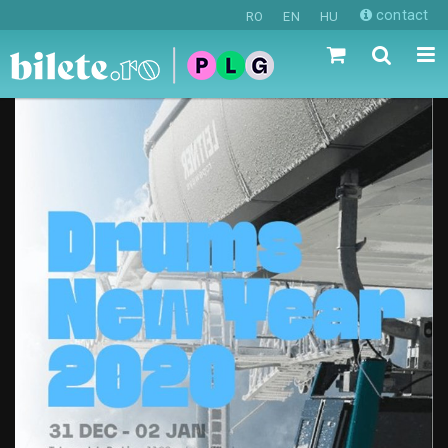
contact
RO
EN
HU