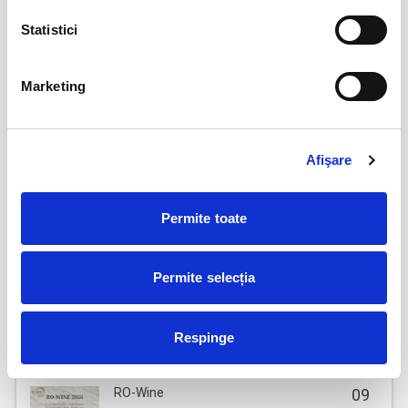
Statistici
Frumosul și Bestiile
07
aug
Bucuresti
BILETE
Marketing
Funeralii fericite - FF Theatre
08
Afişare
aug
Bucuresti
BILETE
Permite toate
Karpatia Horse Show
25
Permite selecția
sept
Floresti, Prahova
BILETE
Respinge
RO-Wine
09